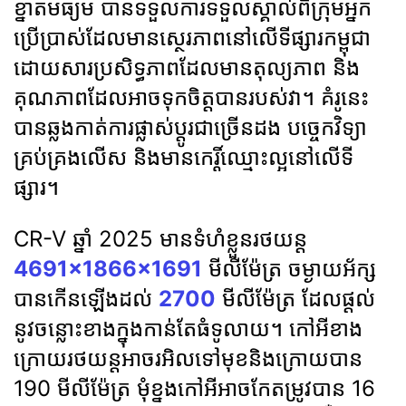
ខ្នាតមធ្យម បានទទួលការទទួលស្គាល់ពីក្រុមអ្នក
ប្រើប្រាស់ដែលមានស្ថេរភាពនៅលើទីផ្សារកម្ពុជា
ដោយសារប្រសិទ្ធភាពដែលមានតុល្យភាព និង
គុណភាពដែលអាចទុកចិត្តបានរបស់វា។ គំរូនេះ
បានឆ្លងកាត់ការផ្លាស់ប្តូរជាច្រើនដង បច្ចេកវិទ្យា
គ្រប់គ្រងលើស និងមានកេរ្តិ៍ឈ្មោះល្អនៅលើទី
ផ្សារ។
CR-V ឆ្នាំ 2025 មានទំហំខ្លួនរថយន្ត
4691×1866×1691
មីលីម៉ែត្រ ចម្ងាយអ័ក្ស
បានកើនឡើងដល់
2700
មីលីម៉ែត្រ ដែលផ្ដល់
នូវចន្លោះខាងក្នុងកាន់តែធំទូលាយ។ កៅអីខាង
ក្រោយរថយន្តអាចរអិលទៅមុខនិងក្រោយបាន
190 មីលីម៉ែត្រ មុំខ្នងកៅអីអាចកែតម្រូវបាន 16