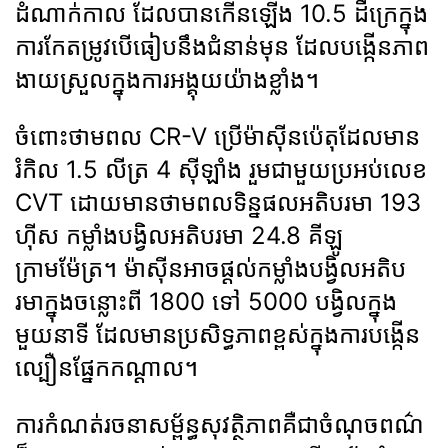
ដំណាក់កាល ដែលបានកើនឡើង 10.5 ដឺក្រេក្នុង
ការកែតម្រូវបើធៀបនឹងជំនាន់មុន ដែលបង្កើនភាព
ងាយស្រួលក្នុងការអង្គុយយ៉ាងខ្លាំង។
ចំពោះថាមពល CR-V ប្រើម៉ាស៊ីនប៉េតុដែលមាន
រំកិល 1.5 លីត្រ 4 ស៊ីឡាំង រួមជាមួយប្រអប់លេខ
CVT ដោយមានថាមពលទិន្នផលអតិបរមា 193
ហ៊ីស កម្លាំងបង្វិលអតិបរមា 24.8 គីឡូ
ក្រាមម៉ែត្រ។ ម៉ាស៊ីនអាចផ្ដល់កម្លាំងបង្វិលអតិប
រមាក្នុងចន្លោះពី 1800 ទៅ 5000 បង្វិលក្នុង
មួយនាទី ដែលមានប្រសិទ្ធភាពខ្ពស់ក្នុងការបង្កើន
ល្បឿនផ្នែកកណ្តាល។
ការកំណត់រចនាសម្ព័ន្ធសុវត្ថិភាពគឺជាចំណុចពណ៌