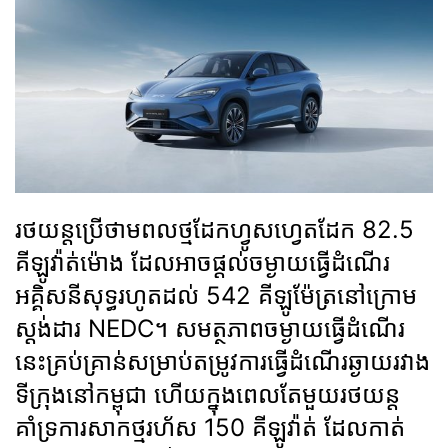
រថយន្តប្រើថាមពលថ្មដែកហ្វូសហ្វេតដែក 82.5
គីឡូវ៉ាត់ម៉ោង ដែលអាចផ្ដល់ចម្ងាយធ្វើដំណើរ
អគ្គិសនីសុទ្ធរហូតដល់ 542 គីឡូម៉ែត្រនៅក្រោម
ស្តង់ដារ NEDC។ សមត្ថភាពចម្ងាយធ្វើដំណើរ
នេះគ្រប់គ្រាន់សម្រាប់តម្រូវការធ្វើដំណើរឆ្ងាយរវាង
ទីក្រុងនៅកម្ពុជា ហើយក្នុងពេលតែមួយរថយន្ត
គាំទ្រការសាកថ្មរហ័ស 150 គីឡូវ៉ាត់ ដែលកាត់