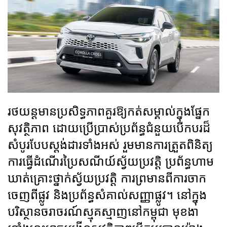
រថយន្តមានប្រសិទ្ធភាពគួរឱ្យកត់សម្គាល់ក្នុងផ្នែក
សុវត្ថិភាព ដោយប្រើប្រាស់ប្រព័ន្ធជំនួយបើកបរដ៏
សំបូរបែបស្តង់ដារទាំងអស់ រួមមានការត្រួតពិនិត្យ
ការធ្វើដំណើរប្រៃសណីយ៍ស្វ័យប្រវត្តិ ប្រព័ន្ធហាម
ឃាត់គ្រោះថ្នាក់ស្វ័យប្រវត្តិ ការព្រមានពីការចាក
ចេញពីផ្លូវ និងប្រព័ន្ធសំគាល់សញ្ញាផ្លូវ។ នៅក្នុង
បរិស្ថានចរាចរណ៍ស្មុគស្មាញនៅកម្ពុជា មុខងា