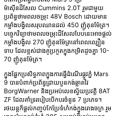
ម៉ាស៊ីនដីសែល Cummins 2.0T រួមជាមួយ
ប្រព័ន្ធថាមពលចម្រុះ 48V Bosch ដោយមាន
កម្លាំងបង្វិលសរុបឈានដល់ 450 ញ៉ូតុនម៉ែត្រ។
បច្ចេកវិទ្យាថាមពលចម្រុះដីសែលបែបនេះអាចផ្ដល់
កម្លាំងបង្វិល 270 ញ៉ូតុនម៉ែត្រនៅពេលល្បឿន
ទាប ដែលខ្ពស់ជាងគូប្រកួតក្នុងកម្រិតដូចគ្នា 10-
70 ញ៉ូតុនម៉ែត្រ។
ក្នុងផ្នែកប្រសិទ្ធភាពក្នុងការធ្វើដំណើរផ្លូវភ្នំ Mars
9 បានបំពាក់ប្រព័ន្ធដ្រាយបួនកង់ឆ្លាតវៃ
BorgWarner និងប្រអប់លេខស្វ័យប្រវត្តិ 8AT
ZF ដែលគាំទ្ររបៀបបើកបរចំនួន 7 ប្រភេទ។
រថយន្តក៏ផ្ដល់កញ្ចប់កែប្រែទំហំកង់ក្នុងរោងចក្រ រួម