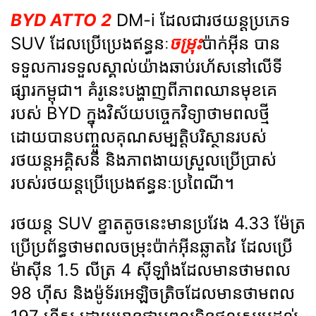
BYD ATTO 2
DM-i ដែលជារថយន្តប្រភេទ
SUV ដែលប្រើប្រេងឥន្ធនៈ
ចម្រុះ
ប៉ាក់អ៊ីន បាន
ទទួលការទទួលស្គាល់យ៉ាងឆាប់រហ័សនៅលើទី
ផ្សារកម្ពុជា។ គំរូនេះបង្ហាញពីភាពឈានមុខគេ
របស់ BYD ក្នុងវិស័យបច្ចេកវិទ្យាថាមពលថ្មី
ដោយបានបញ្ចូលគុណសម្បត្តិបរិស្ថានរបស់
រថយន្តអគ្គិសនី និងភាពងាយស្រួលប្រើប្រាស់
របស់រថយន្តប្រើប្រេងឥន្ធនៈប្រពៃណី។
រថយន្ត SUV ខ្នាតតូចនេះមានប្រវែង 4.33 ម៉ែត្រ
ប្រើប្រព័ន្ធថាមពលចម្រុះប៉ាក់អ៊ីនឆ្លាតវៃ ដែលប្រើ
ម៉ាស៊ីន 1.5 លីត្រ 4 ស៊ីឡាំងដែលមានថាមពល
98 ហ៊ីស និងម៉ូទ័រអេឡិចត្រិចដែលមានថាមពល