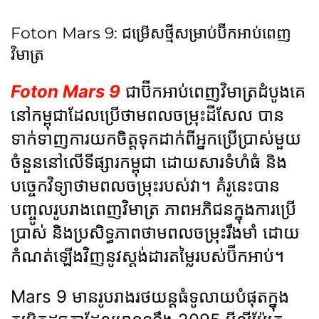
Foton Mars 9: ជម្រើសថ្មីសម្រាប់ប៊ីកអាប់ពេញ
វិមាត្រ
Foton Mars 9
ជាប៊ីកអាប់ពេញវិមាត្រដំបូងគេ
នៅកម្ពុជាដែលប្រើថាមពលចម្រុះដីសែល បាន
ទាក់ទាញការយកចិត្តទុកដាក់ពីអ្នកប្រើប្រាស់មួយ
ចំនួននៅលើទីផ្សារកម្ពុជា ដោយសារទំហំធំ និង
បច្ចេកវិទ្យាថាមពលចម្រុះរបស់វា។ គំរូនេះបាន
បញ្ចូលរូបរាងពេញវិមាត្រ ភាពអភិជនក្នុងការប្រើ
ប្រាស់ និងប្រសិទ្ធភាពថាមពលចម្រុះរឹងមាំ ដោយ
កំណត់ឡើងវិញនូវស្តង់ដារតម្លៃរបស់ប៊ីកអាប់។
Mars 9 មានរូបរាងរថយន្តធំទូលាយបំផុតក្នុង