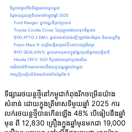
ទិដ្ឋភាពទូទៅនៃទីផ្សាររថយន្តកម្ពុជា
គំរូរថយន្តពេញនិយមនៅកម្ពុជាឆ្នាំ 2025
Ford Ranger: អ្នកឈ្នះដីគ្រប់ប្រភេទ
Toyota Corolla Cross: ដៃគូគ្រួសារដែលទុកចិត្តបាន
BYD ATTO 2 DM-i: ផ្ដល់ភាពសំខាន់ស្មើៗគ្នាទាំងបរិស្ថាន និងសេដ្ឋកិច្ច
Foton Mars 9: ជម្រើសថ្មីសម្រាប់ប៊ីកអាប់ពេញវិមាត្រ
BYD SEALION 5: អ្នកឈានមុខគេក្នុងផ្នែកប្រសិទ្ធភាពអគ្គិសនី
Honda CR-V: SUV ទីក្រុងដែលគ្រប់គ្រងលើស
ការវិភាគអំពីការសមកាលនឹងលក្ខខណ្ឌផ្លូវនៅកម្ពុជា
ការប្រៀបធៀបព័ត៌មានសំខាន់នៃគំរូទាំង 6
ទីផ្សាររថយន្តថ្មីនៅកម្ពុជាកំពុងរីកចម្រើនយ៉ាង
សំខាន់ ដោយក្នុងត្រីមាសទីមួយឆ្នាំ 2025 ការ
លក់រថយន្តថ្មីបានកើនឡើង 48% បើធៀបនឹងឆ្នាំ
មុន ពី 12,830 គ្រឿងក្នុងឆ្នាំមុនមកជា 19,000