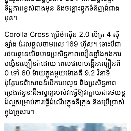
ទិដ្ឋភាពខ្ពស់ជាងមុន និងចន្លោះផ្ទុកទំនិញធំជាង
មុន។
Corolla Cross ប្រើម៉ាស៊ីន 2.0 លីត្រ 4 ស៊ី
ឡាំង ដែលផ្ដល់ថាមពល 169 ហ៊ីស។ ទោះបីជា
រថយន្តនេះមិនមានប្រសិទ្ធភាពលឿនខ្លាំងក្នុងការ
បង្កើនល្បឿនក៏ដោយ ពេលវេលាបង្កើនល្បឿនពី
0 ទៅ 60 ម៉ាយក្នុងមួយម៉ោងគឺ 9.2 វិនាទី
ប៉ុន្តែបទពិសោធន៍បើកបររលូន និងប្រសិទ្ធភាព
ប្រេងឥន្ធនៈដ៏អស្ចារ្យរបស់វាធ្វើឱ្យវាក្លាយជារថយន្ត
ដ៏ល្អសម្រាប់ការធ្វើដំណើរក្នុងទីក្រុង និងប្រើប្រាស់
ក្នុងគ្រួសារ។