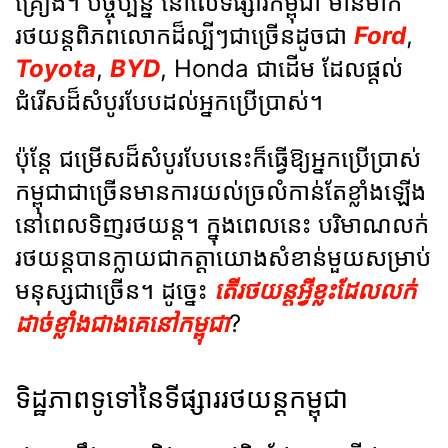
គ្រឿង។ បច្ចុប្បន្ន នៅលើទីផ្សារកម្ពុជា មានម៉ាក
រថយន្តពិភពលោកដ៏ល្បីៗជាច្រើនដូចជា
Ford
,
Toyota
,
BYD
, Honda ជាដើម ដែលផ្ដល់
ជំរើសដ៏សំបូរបែបដល់អ្នកប្រើប្រាស់។
ប៉ុន្តែ ជម្រើសដ៏សំបូរបែបនេះក៏ធ្វើឱ្យអ្នកប្រើប្រាស់
កម្ពុជាជាច្រើនមានការយល់ច្រលំកាន់តែខ្លាំងឡើង
នៅពេលទិញរថយន្ត។ ក្នុងពេលនេះ បរិមាណលក់
រថយន្តបានក្លាយជាកត្តាយោងសំខាន់មួយសម្រាប់
មនុស្សជាច្រើន។ ដូច្នេះ
តើរថយន្តអ្វីខ្លះដែលលក់
ដាច់ខ្លាំងជាងគេនៅកម្ពុជា
?
ទិដ្ឋភាពទូទៅនៃទីផ្សាររថយន្តកម្ពុជា