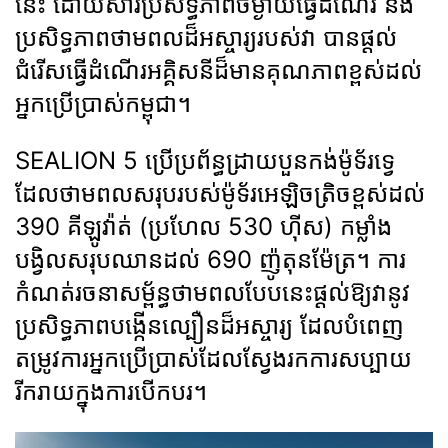
នេះ ដោយសារប្រសិទ្ធភាពចម្ងាយធ្វើដំណើរ និង
ប្រសិទ្ធភាពថាមពលដ៏អស្ចារ្យរបស់វា បានផ្ដល់
ជំរើសធ្វើដំណើរអគ្គិសនីដ៏មានគុណភាពខ្ពស់ដល់
អ្នកប្រើប្រាស់កម្ពុជា។
SEALION 5 ប្រើប្រព័ន្ធដ្រាយបួនកង់ម៉ូទ័រទ្វេ
ដែលថាមពលសរុបរបស់ម៉ូទ័រអេឡិចត្រិចខ្ពស់ដល់
390 គីឡូវ៉ាត់ (ប្រហែល 530 ហ៊ីស) កម្លាំង
បង្វិលសរុបឈានដល់ 690 ញ៉ូតុនម៉ែត្រ។ ការ
កំណត់រចនាសម្ព័ន្ធថាមពលបែបនេះផ្ដល់ឱ្យវានូវ
ប្រសិទ្ធភាពបង្កើនល្បឿនដ៏អស្ចារ្យ ដែលបំពេញ
តម្រូវការអ្នកប្រើប្រាស់ដែលស្វែងរកការសប្បាយ
រីករាយក្នុងការបើកបរ។