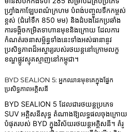
មានសំបកកង់ទំហំ 285 សម្រាប់ដីគ្រប់ប្រភេទ
ហ្វ្រាំងកាឡែបពណ៌ក្រហម បំពង់បញ្ចូលទឹកកម្ពស់
ខ្ពស់ (ជំរៅទឹក 850 មម) និងដំបងដែកប្រឆាំង
ការទង្គិចកម្រិតទាហានមុខនិងក្រោយ ដែលការ
កំណត់រចនាសម្ព័ន្ធទាំងនេះទាំងអស់ធានានូវ
ប្រសិទ្ធភាពដ៏អស្ចារ្យរបស់រថយន្តនៅក្រោមលក្ខ
ខណ្ឌផ្លូវស្មុគស្មាញនៅកម្ពុជា។
BYD SEALION 5: អ្នកឈានមុខគេក្នុងផ្នែក
ប្រសិទ្ធភាពអគ្គិសនី
BYD SEALION 5 ដែលជារថយន្តប្រភេទ
SUV អគ្គិសនីសុទ្ធ តំណាងឱ្យលទ្ធផលចុងក្រោយ
បំផុតរបស់ BYD ក្នុងវិស័យរថយន្តអគ្គិសនី។ គំរូ