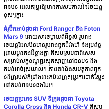
ជនបទ ដែលតម្រូវឱ្យមានការសមកាលនៃរថយន្ត
ខុសៗគ្នា៖
គំរូប៊ីកអាប់ដូចជា Ford Ranger និង Foton
Mars 9
ដោយសារចម្ងាយពីដីខ្ពស់ រូបរាង
រថយន្តដែលមិនមានរូបរាងផ្ទុកដ៏រឹងមាំ និងប្រព័ន្ធ
ដ្រាយបួនកង់ដ៏ខ្លាំងក្លា គឺសមស្របជាពិសេស
សម្រាប់លក្ខខណ្ឌផ្លូវស្មុគស្មាញនៅជនបទ និង
តំបន់ដាច់ស្រយាល។ ភាពធន់និងសមត្ថភាពផ្ទុក
ទំនិញរបស់គំរូទាំងនេះក៏បំពេញតម្រូវការជាក់ស្តែង
នៅតំបន់ជនបទផងដែរ។
រថយន្តប្រភេទ SUV ទីក្រុងដូចជា Toyota
Corolla Cross និង Honda CR-V
គឺសម