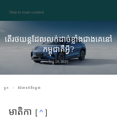
Skip to main content
តើរថយន្តដែលលក់ដាច់ខ្លាំងជាងគេនៅ
កម្ពុជាគឺអ្វី?
ខែ​ធ្នូ 19, 2025
ប្លុក
ព័ត៌មានអំពីកម្ពុជា
មាតិកា
^