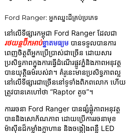
Ford Ranger: អ្នកឈ្នះដីគ្រប់ប្រភេទ
នៅលើទីផ្សារកម្ពុជា Ford Ranger ដែលជា
រថយន្តប៊ីកអាប់
ខ្នាតមធ្យម
បានទទួលបានការ
ពេញចិត្តពីអ្នកប្រើប្រាស់ជាច្រើន ដោយសារ
ប្រសិទ្ធភាពក្នុងការធ្វើដំណើរផ្លូវភ្នំនិងភាពអនុវត្ត
បានយុត្តិធម៌របស់វា។ គំរូនេះមានប្រសិទ្ធភាពល្អ
នៅលើទីផ្សារជាច្រើននៅទូទាំងពិភពលោក ហើយ
ត្រូវបានគេហៅថា “Raptor តូច”។
ការរចនា Ford Ranger បានផ្សំផ្គុំភាពអនុវត្ត
បាននិងសោភ័ណភាព ដោយប្រើការរចនាមុខ
ម៉ាស៊ីនដ៏កម្លាំងក្លាហាន និងចង្កៀងពន្លឺ LED