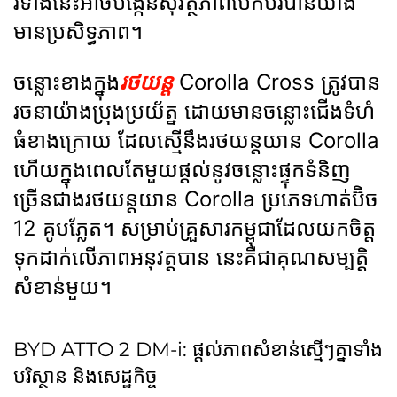
រទាំងនេះអាចបង្កើនសុវត្ថិភាពបើកបរបានយ៉ាង
មានប្រសិទ្ធភាព។
ចន្លោះខាងក្នុង
រថយន្ត
Corolla Cross ត្រូវបាន
រចនាយ៉ាងប្រុងប្រយ័ត្ន ដោយមានចន្លោះជើងទំហំ
ធំខាងក្រោយ ដែលស្មើនឹងរថយន្តយាន Corolla
ហើយក្នុងពេលតែមួយផ្ដល់នូវចន្លោះផ្ទុកទំនិញ
ច្រើនជាងរថយន្តយាន Corolla ប្រភេទហាត់ប៊ិច
12 គូបភ្លែត។ សម្រាប់គ្រួសារកម្ពុជាដែលយកចិត្ត
ទុកដាក់លើភាពអនុវត្តបាន នេះគឺជាគុណសម្បត្តិ
សំខាន់មួយ។
BYD ATTO 2 DM-i: ផ្ដល់ភាពសំខាន់ស្មើៗគ្នាទាំង
បរិស្ថាន និងសេដ្ឋកិច្ច