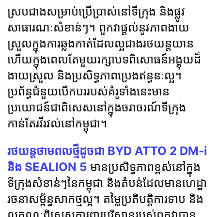
ស្របជាងសម្រាប់ប្រើប្រាស់នៅទីក្រុង និងផ្លូវ
សាធារណៈសំខាន់ៗ។ ពួកវាផ្ដល់នូវភាពងាយ
ស្រួលក្នុងការឆ្លងកាត់ដែលល្អជាងរថយន្តយាន
ហើយក្នុងពេលតែមួយរក្សាបទពិសោធន៍អង្គុយដ៏
ងាយស្រួល និងប្រសិទ្ធភាពប្រេងឥន្ធនៈល្អ។
ប្រព័ន្ធជំនួយបើកបររបស់គំរូទាំងនេះមាន
ប្រយោជន៍ជាពិសេសនៅក្នុងចរាចរណ៍ទីក្រុង
កាន់តែរវីរវល់នៅកម្ពុជា។
រថយន្តថាមពលថ្មីដូចជា BYD ATTO 2 DM-i
និង SEALION 5
មានប្រសិទ្ធភាពខ្ពស់នៅក្នុង
ទីក្រុងសំខាន់ៗនៃកម្ពុជា និងតំបន់ដែលមានហេដ្ឋា
រចនាសម្ព័ន្ធសាកថ្មល្អ។ តម្លៃប្រតិបត្តិការទាប និង
លក្ខណៈពិសេសការពារបរិស្ថានរបស់ពួកវាបាន