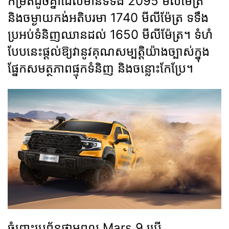
កម្រិតដូចគ្នាដែលមានទទឹង 2095 មីលីម៉ែត្រ
និងចម្ងាយកង់អតិបរមា 1740 មីលីម៉ែត្រ ទទឹង
ប្រអប់ទំនិញឈានដល់ 1650 មីលីម៉ែត្រ។ ទំហំ
បែបនេះផ្ដល់ឱ្យវានូវគុណសម្បត្តិយ៉ាងច្បាស់ក្នុង
ផ្នែកសមត្ថភាពផ្ទុកទំនិញ និងចន្លោះកែប្រែ។
ចំពោះប្រព័ន្ធថាមពល Mars 9 ប្រើ