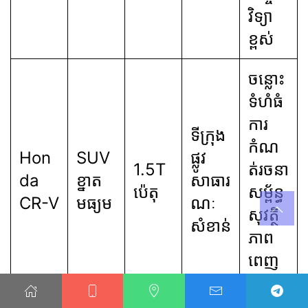
វិទ្យា
ខ្ពស់
ចន្លោះ
ទំហំធំ
ការ
ទីក្រុង
កំណ
Hon
SUV
ផ្លូវ
1.5T
ត់រចនា
da
ខ្នាត
សាធារ
ប៉េតុ
សម្ព័ន្ធ
CR-V
មធ្យម
ណៈ
សុវត្ថិ
សំខាន់
ភាព
ពេញ
លេញ