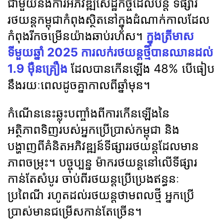
ជាមួយនឹងការអភិវឌ្ឍសេដ្ឋកិច្ចដែលបន្ត ទីផ្សារ
រថយន្តកម្ពុជាកំពុងស្ថិតនៅក្នុងដំណាក់កាលដែល
កំពុងរីកចម្រើនយ៉ាងឆាប់រហ័ស។
ក្នុងត្រីមាស
ទីមួយឆ្នាំ 2025 ការលក់រថយន្តថ្មីបានឈានដល់
1.9 ម៉ឺនគ្រឿង
ដែលបានកើនឡើង 48% បើធៀប
នឹងរយៈពេលដូចគ្នាកាលពីឆ្នាំមុន។
កំណើននេះឆ្លុះបញ្ចាំងពីការកើនឡើងនៃ
អត្ថិភាពទិញរបស់អ្នកប្រើប្រាស់កម្ពុជា និង
បង្ហាញពីគំនិតអភិវឌ្ឍន៍ទីផ្សាររថយន្តដែលមាន
ភាពចម្រុះ។ បច្ចុប្បន្ន ម៉ាករថយន្តនៅលើទីផ្សារ
កាន់តែសំបូរ ចាប់ពីរថយន្តប្រើប្រេងឥន្ធនៈ
ប្រពៃណី រហូតដល់រថយន្តថាមពលថ្មី អ្នកប្រើ
ប្រាស់មានជម្រើសកាន់តែច្រើន។