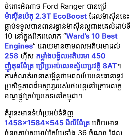
ចំពោះអំណាច Ford Ranger បានប្រើ
ម៉ាស៊ីនប៉េតុ 2.3T EcoBoost
ដែលម៉ាស៊ីននេះ
ធ្លាប់ទទួលបានពានរង្វាន់ម៉ាស៊ីនល្អជាងគេលំដាប់ទី
10 នៅក្នុងពិភពលោក “
Ward’s 10 Best
Engines
” ដោយមានថាមពលអតិបរមាដល់
258
ហ៊ីស
កម្លាំងបង្វិលអតិបរមា 450
ញ៉ូតុនម៉ែត្រ
ប្រើប្រអប់លេខស្វ័យប្រវត្តិ 8AT
។
ការកំណត់រចនាសម្ព័ន្ធថាមពលបែបនេះធានានូវ
ប្រសិទ្ធភាពដ៏អស្ចារ្យរបស់រថយន្តនៅក្រោមលក្ខ
ខណ្ឌផ្លូវគ្រប់ប្រភេទនៅកម្ពុជា។
គំរូនេះមានទំហំប្រអប់ទំនិញ
1458×1584×545 មីលីម៉ែត្រ
ហើយមាន
ចំនុចភ្ជាប់សម្រាប់កែប្រែទាំង 36 ចំណុច ដែល