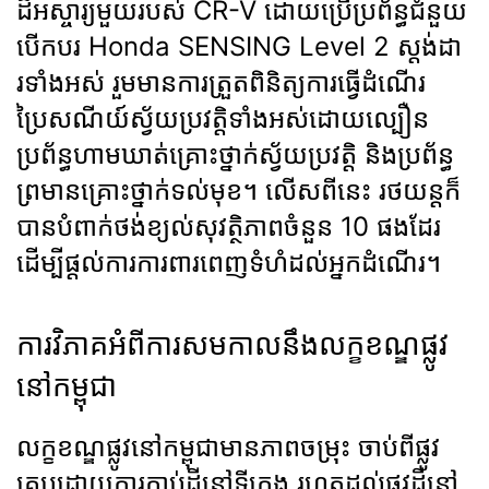
ដ៏អស្ចារ្យមួយរបស់ CR-V ដោយប្រើប្រព័ន្ធជំនួយ
បើកបរ Honda SENSING Level 2 ស្តង់ដា
រទាំងអស់ រួមមានការត្រួតពិនិត្យការធ្វើដំណើរ
ប្រៃសណីយ៍ស្វ័យប្រវត្តិទាំងអស់ដោយល្បឿន
ប្រព័ន្ធហាមឃាត់គ្រោះថ្នាក់ស្វ័យប្រវត្តិ និងប្រព័ន្ធ
ព្រមានគ្រោះថ្នាក់ទល់មុខ។ លើសពីនេះ រថយន្តក៏
បានបំពាក់ថង់ខ្យល់សុវត្ថិភាពចំនួន 10 ផងដែរ
ដើម្បីផ្ដល់ការការពារពេញទំហំដល់អ្នកដំណើរ។
ការវិភាគអំពីការសមកាលនឹងលក្ខខណ្ឌផ្លូវ
នៅកម្ពុជា
លក្ខខណ្ឌផ្លូវនៅកម្ពុជាមានភាពចម្រុះ ចាប់ពីផ្លូវ
គ្របដោយការកាប់ដីនៅទីក្រុង រហូតដល់ផ្លូវដីនៅ