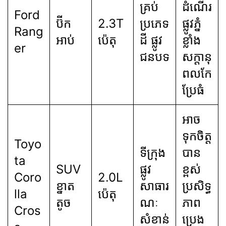
គ្រប់
ដំណើរ
Ford
ប៊ីក
2.3T
ប្រភេទ
ផ្លូវភ្នំ
Rang
អាប់
ប៉េតុ
ដី ផ្លូវ
ខ្លាំង
er
ជនបទ
សក្តានុ
ពលកែ
ប្រែធំ
អាច
ទុកចិត្ត
Toyo
ទីក្រុង
បាន
ta
SUV
ផ្លូវ
ខ្ពស់
Coro
2.0L
ខ្នាត
សាធារ
ប្រសិទ្ធ
lla
ប៉េតុ
តូច
ណៈ
ភាព
Cros
សំខាន់
ប្រេង