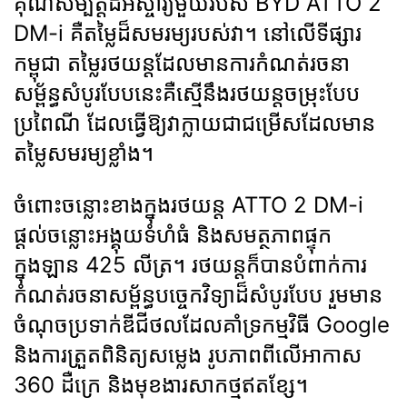
គុណសម្បត្តិដ៏អស្ចារ្យមួយរបស់ BYD ATTO 2
DM-i គឺតម្លៃដ៏សមរម្យរបស់វា។ នៅលើទីផ្សារ
កម្ពុជា តម្លៃរថយន្តដែលមានការកំណត់រចនា
សម្ព័ន្ធសំបូរបែបនេះគឺស្មើនឹងរថយន្តចម្រុះបែប
ប្រពៃណី ដែលធ្វើឱ្យវាក្លាយជាជម្រើសដែលមាន
តម្លៃសមរម្យខ្លាំង។
ចំពោះចន្លោះខាងក្នុងរថយន្ត ATTO 2 DM-i
ផ្ដល់ចន្លោះអង្គុយទំហំធំ និងសមត្ថភាពផ្ទុក
ក្នុងឡាន 425 លីត្រ។ រថយន្តក៏បានបំពាក់ការ
កំណត់រចនាសម្ព័ន្ធបច្ចេកវិទ្យាដ៏សំបូរបែប រួមមាន
ចំណុចប្រទាក់ឌីជីថលដែលគាំទ្រកម្មវិធី Google
និងការត្រួតពិនិត្យសម្លេង រូបភាពពីលើអាកាស
360 ដឺក្រេ និងមុខងារសាកថ្មឥតខ្សែ។