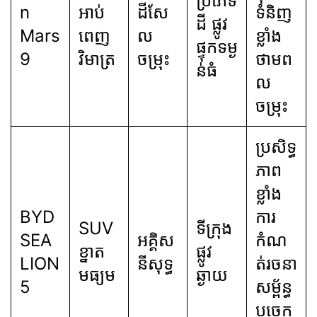
ប្រភេទ
n
អាប់
ដីសែ
ទំនិញ
ដី ផ្លូវ
Mars
ពេញ
ល
ខ្លាំង
ផ្ទុកទម្ង
9
វិមាត្រ
ចម្រុះ
ថាមព
ន់ធំ
ល
ចម្រុះ
ប្រសិទ្ធ
ភាព
ខ្លាំង
BYD
ការ
SUV
ទីក្រុង
SEA
អគ្គិស
កំណ
ខ្នាត
ផ្លូវ
LION
នីសុទ្ធ
ត់រចនា
មធ្យម
ឆ្ងាយ
5
សម្ព័ន្ធ
បច្ចេក