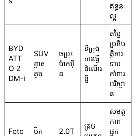
s
ឥន្ធនៈ
ល្អ
តម្លៃ
ប្រតិប
BYD
ទីក្រុង
SUV
ចម្រុះ
ត្តិការ
ATT
ការធ្វើ
ខ្នាត
ប៉ាក់អ៊ី
ទាប
O 2
ដំណើរ
តូច
ន
គាំពារ
DM-i
ខ្លី
បរិស្ថា
ន
សមត្ថ
ភាព
គ្រប់
Foto
ប៊ីក
2.0T
ផ្ទុក