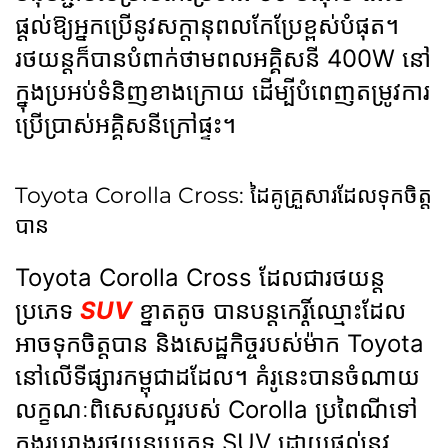
ផ្ដល់ឱ្យអ្នកប្រើនូវសក្តានុពលកែប្រែខ្ពស់បំផុត។
រថយន្តក៏បានបំពាក់ថាមពលអគ្គិសនី 400W នៅ
ក្នុងប្រអប់ទំនិញខាងក្រោយ ដើម្បីបំពេញតម្រូវការ
ប្រើប្រាស់អគ្គិសនីក្រៅផ្ទះ។
Toyota Corolla Cross: ដៃគូគ្រួសារដែលទុកចិត្ត
បាន
Toyota Corolla Cross ដែលជារថយន្ត
ប្រភេទ
SUV
ខ្នាតតូច បានបន្តកេរ្តិ៍ឈ្មោះដែល
អាចទុកចិត្តបាន និងសេដ្ឋកិច្ចរបស់ម៉ាក Toyota
នៅលើទីផ្សារកម្ពុជាដដែល។ គំរូនេះបានចំណាយ
លក្ខណៈពិសេសល្អរបស់ Corolla ប្រពៃណីទៅ
ក្នុងរូបរាងរថយន្តប្រភេទ SUV ដោយផ្ដល់នូវ