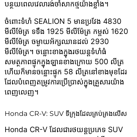
បន្ថយពេលវេលារង់ចាំសាកថ្មយ៉ាងខ្លាំង។
ចំពោះទំហំ SEALION 5 មានប្រវែង 4830
មីលីម៉ែត្រ ទទឹង 1925 មីលីម៉ែត្រ កម្ពស់ 1620
មីលីម៉ែត្រ ចម្ងាយអ័ក្សឈានដល់ 2930
មីលីម៉ែត្រ។ ចន្លោះខាងក្នុងរថយន្តទំហំធំ
សមត្ថភាពផ្ទុកក្នុងឡានខាងក្រោយ 500 លីត្រ
ហើយក៏មានចន្លោះផ្ទុក 58 លីត្រនៅខាងមុខដែរ
ដែលបំពេញតម្រូវការប្រើប្រាស់ក្នុងគ្រួសារយ៉ាង
ពេញលេញ។
Honda CR-V: SUV ទីក្រុងដែលគ្រប់គ្រងលើស
Honda CR-V ដែលជារថយន្តប្រភេទ SUV