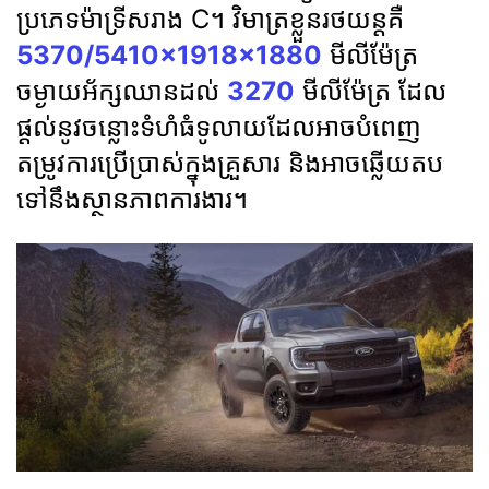
ប្រភេទម៉ាទ្រីសរាង C។ វិមាត្រខ្លួនរថយន្តគឺ
5370/5410×1918×1880
មីលីម៉ែត្រ
ចម្ងាយអ័ក្សឈានដល់
3270
មីលីម៉ែត្រ ដែល
ផ្ដល់នូវចន្លោះទំហំធំទូលាយដែលអាចបំពេញ
តម្រូវការប្រើប្រាស់ក្នុងគ្រួសារ និងអាចឆ្លើយតប
ទៅនឹងស្ថានភាពការងារ។