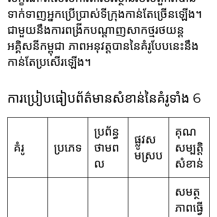
ទាក់ទាញអ្នកប្រើប្រាស់ទីក្រុងកាន់តែច្រើនឡើង។
ជាមួយនឹងការពង្រីកបណ្តាញសាកថ្មរថយន្ត
អគ្គិសនីកម្ពុជា ភាពអនុវត្តបាននៃគំរូបែបនេះនឹង
កាន់តែប្រសើរឡើង។
ការប្រៀបធៀបព័ត៌មានសំខាន់នៃគំរូទាំង 6
ប្រព័ន្ធ
គុណ
ផ្លូវស
គំរូ
ប្រភេទ
ថាមព
សម្បត្តិ
មស្រប
ល
សំខាន់
សមត្ថ
ភាពធ្វើ