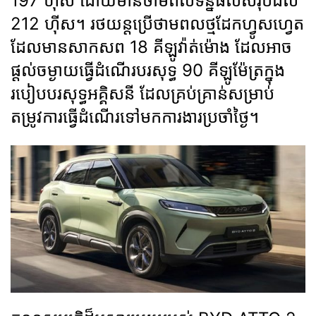
197 ហ៊ីស ដោយមានថាមពលទិន្នផលសរុបដល់
212 ហ៊ីស។ រថយន្តប្រើថាមពលថ្មដែកហ្វូសហ្វេត
ដែលមានសាកសព 18 គីឡូវ៉ាត់ម៉ោង ដែលអាច
ផ្ដល់ចម្ងាយធ្វើដំណើរបរសុទ្ធ 90 គីឡូម៉ែត្រក្នុង
របៀបបរសុទ្ធអគ្គិសនី ដែលគ្រប់គ្រាន់សម្រាប់
តម្រូវការធ្វើដំណើរទៅមកការងារប្រចាំថ្ងៃ។