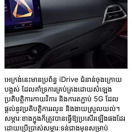
អេក្រង់នេះមានប្រព័ន្ធ iDrive ជំនាន់ចុងក្រោយ
បង្អស់ ដែលគាំទ្រការគ្រប់គ្រងដោយសំឡេង
ប្រតិបត្តិការកាយវិការ និងការតភ្ជាប់ 5G ដែល
ផ្តល់នូវប្រតិបត្តិការរលូន និងងាយស្រួលយល់។
សម្ភារៈខាងក្នុងក៏ត្រូវបានធ្វើឱ្យប្រសើរឡើងផងដែរ
ដោយប្រើប្រាស់សម្ភារៈទន់ជាងមុនសម្រាប់