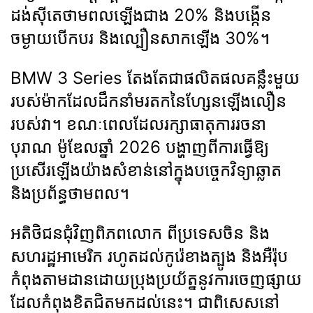
ដង់ស៊ីតេថាមពលឡើងជាង 20% និងបង្កើន
ចម្ងាយបើកបរ និងល្បឿនសាកឡើង 30%។
BMW 3 Series តែងតែជាផលិតផលគន្លឹះមួយ
របស់ម៉ាកដែលដឹកនាំមរតកនៃហ្សែនឡើងលឿន
របស់វា។ ខណៈពេលដែលរក្សាធាតុការរចនា
បុរាណ ម៉ូឌែលឆ្នាំ 2026 បង្ហាញពីការធ្វើឱ្យ
ប្រសើរឡើងយ៉ាងសំខាន់នៅក្នុងបច្ចេកវិទ្យាឆ្លាត
និងប្រព័ន្ធថាមពល។
អតិថិជនជុំវិញពិភពលោក ពីប្រទេសចិន និង
សហរដ្ឋអាមេរិក រហូតដល់កូរ៉េខាងត្បូង និងអឺរ៉ុប
កំពុងតាមដានដោយប្រុងប្រយ័ត្ននូវការចេញផ្សាយ
ដែលកំពុងខិតជិតមកដល់នេះ។ ជាពិសេសនៅ