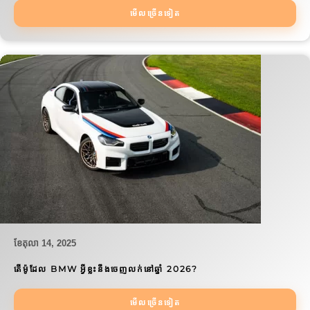
មើលច្រើនទៀត
ខែ​តុលា 14, 2025
តើម៉ូដែល BMW អ្វីខ្លះនឹងចេញលក់នៅឆ្នាំ 2026?
មើលច្រើនទៀត