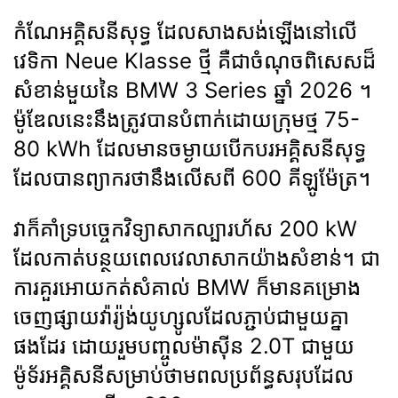
កំណែអគ្គិសនីសុទ្ធ ដែលសាងសង់ឡើងនៅលើ
វេទិកា Neue Klasse ថ្មី គឺជាចំណុចពិសេសដ៏
សំខាន់មួយនៃ BMW 3 Series ឆ្នាំ 2026 ។
ម៉ូឌែលនេះនឹងត្រូវបានបំពាក់ដោយក្រុមថ្ម 75-
80 kWh ដែលមានចម្ងាយបើកបរអគ្គិសនីសុទ្ធ
ដែលបានព្យាករថានឹងលើសពី 600 គីឡូម៉ែត្រ។
វាក៏គាំទ្របច្ចេកវិទ្យាសាកល្បារហ័ស 200 kW
ដែលកាត់បន្ថយពេលវេលាសាកយ៉ាងសំខាន់។ ជា
ការគួរអោយកត់សំគាល់ BMW ក៏មានគម្រោង
ចេញផ្សាយវ៉ារ្យ៉ង់យូហ្សូលដែលភ្ជាប់ជាមួយគ្នា
ផងដែរ ដោយរួមបញ្ចូលម៉ាស៊ីន 2.0T ជាមួយ
ម៉ូទ័រអគ្គិសនីសម្រាប់ថាមពលប្រព័ន្ធសរុបដែល