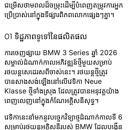
ជម្រើសថាមពលដ៏ចម្រុះដើម្បីបំពេញតម្រូវការអ្នក
ប្រើប្រាស់នៅក្នុងទីផ្សារពិភពលោកផ្សេងៗគ្នា។
01 ទិដ្ឋភាពទូទៅនៃផលិតផល
ការចេញផ្សាយ BMW 3 Series ឆ្នាំ 2026
សម្គាល់ដំណាក់កាលអភិវឌ្ឍន៍ថ្មីមួយសម្រាប់
រថយន្តសេដេរសពីចាស់នេះ។ រថយន្តថ្មីត្រូវ
បានសាងសង់ឡើងនៅលើវេទិកា Neue
Klasse ថ្មីទាំងស្រុង ដែលត្រូវបានអនុវត្តយ៉ាង
ពេញលេញនៅក្នុងកំណែអគ្គិសនីសុទ្ធ។
វេទិកានេះនាំមកនូវបច្ចេកវិទ្យាថ្មដំណាក់កាលទី 6
សម្រាប់រថយន្តអគ្គិសនីរបស់ BMW ដែលបង្កើន