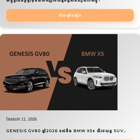
តើខ្ញុំគួរដឹងអ្វីខ្លះមុនពេលទិញរថយន្តអគ្គិសនីដំបូងរបស់ខ្ញុំ?
មើលច្រើនទៀត
ខែ​ឧសភា 11, 2026
GENESIS GV80 ឆ្នាំ2026 ទល់នឹង BMW X5៖ តើរថយន្ត SUV…