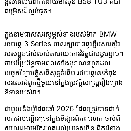
ខ្ពស់ដែលបំពាក់ដោយម៉ាស៊ីន B58 TU3 គឺជា
ជម្រើសដ៏ល្អបំផុត។
ក្នុងនាមជាសសរស្តម្ភសំខាន់របស់ម៉ាក BMW
រថយន្ត 3 Series បានរក្សាបាននូវខ្លឹមសារស្ព័រ
របស់ខ្លួនជាប់លាប់តាមរយៈការវិវត្តជាបន្តបន្ទាប់។
ចាប់ពីប្រព័ន្ធថាមពលសាំងបុរាណរហូតដល់
បច្ចេកវិទ្យាអគ្គិសនីសុទ្ធទំនើប រថយន្តនេះកំពុង
សរសេរជំពូកថ្មីមួយនៅក្នុងប្រវត្តិសាស្ត្ររឿងព្រេង
និទានរបស់វា។
ជាមួយនឹងម៉ូដែលឆ្នាំ 2026 ដែលត្រូវបានដាក់
លក់ជាបណ្តើរៗនៅក្នុងទីផ្សារពិភពលោក ចាប់ពី
សហរដ្ឋអាមេរិករហូតដល់ប្រទេសចិន ពីកូរ៉េខាង