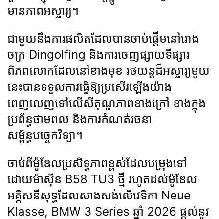
មានភាពអស្ចារ្យ។
ជាមួយនឹងការផលិតដែលបានចាប់ផ្តើមនៅរោង
ចក្រ Dingolfing និងការចេញផ្សាយទីផ្សារ
ពិភពលោកដែលនៅខាងមុខ រថយន្តដ៏អស្ចារ្យមូយ
នេះបានទទួលការធ្វើឱ្យប្រសើរឡើងយ៉ាង
ពេញលេញទៅលើសីតុណ្ហភាពខាងក្រៅ ខាងក្នុង
ប្រព័ន្ធថាមពល និងការកំណត់រចនា
សម្ព័ន្ធបច្ចេកវិទ្យា។
ចាប់ពីម៉ូឌែលប្រសិទ្ធភាពខ្ពស់ដែលបម្រុងទៅ
ដោយម៉ាស៊ីន B58 TU3 ថ្មី រហូតដល់ម៉ូឌែល
អគ្គិសនីសុទ្ធដែលសាងសង់លើវេទិកា Neue
Klasse, BMW 3 Series ឆ្នាំ 2026 ផ្តល់នូវ