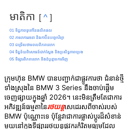
មាតិកា
^
01 ទិដ្ឋភាពទូទៅនៃផលិតផល
02 ភាសាការរចនា និងកាប៊ីនបច្ចេកវិទ្យា
03 ជម្រើសថាមពលពិភពលោក
04 ទិន្នន័យពិសោធន៍ជាក់ស្តែង និងប្រសិទ្ធភាពប្រេង
05 ទីផ្សារពិភពលោក និងដំបូន្មានការទិញ
ក្រុមហ៊ុន BMW បានបញ្ជាក់ជាផ្លូវការថា ជំនាន់ថ្មី
ទាំងស្រុងនៃ BMW 3 Series នឹងចាប់ផ្តើម
ចេញផ្សាយក្នុងឆ្នាំ 2026។ នេះមិនត្រឹមតែជាការ
អភិវឌ្ឍន៍ធម្មតានៃ
រថយន្ត
សេដេរសពីចាស់របស់
BMW ប៉ុណ្ណោះទេ ប៉ុន្តែវាជាការផ្លាស់ប្តូរដ៏សំខាន់
មួយនៅក្នុងទីផ្សាររថយន្តផ្លូវករកំរិតមធ្យមដែល