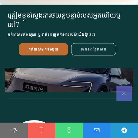
ត្រៀមខ្លួនស្វែងរករថយន្តបន្ទាប់របស់អ្នកហើយឬ
នៅ?
កក់ពេលមកទស្សនា ឬទាក់ទងក្រុមការងាររបស់យើងថ្ងៃនេះ។
កក់ពេលមកទស្សនា
ទាក់ទងផ្នែកលក់