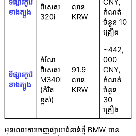
ទីផ្សារកូរ៉េ
CNY,
ពិសេស
លាន
ខាងត្បូង
កំណត់
320i
KRW
ចំនួន 10
គ្រឿង
~442,
កំណែ
000
ពិសេស
91.9
CNY,
ទីផ្សារកូរ៉េ
M340i
លាន
កំណត់
ខាងត្បូង
(កំរិត
KRW
ចំនួន
ខ្ពស់)
30
គ្រឿង
មុនពេលការចេញផ្សាយជំនាន់ថ្មី BMW បាន