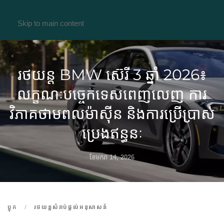
Skip to main content
រថយន្ត BMW ស៊េរី 3 ឆ្នាំ 2026៖
លក្ខណៈបច្ចេកទេសពេញលេញ ការ
វិភាគថាមពលម៉ាស៊ីន និងការប្រើប្រាស់
ប្រេងឥន្ធនៈ
ខែ​មករា 14, 2026
ប្លុក
រថយន្តសំរាប់ផ្តល់អនុសាសន៍