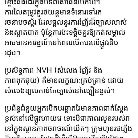
ខ្ចោះផងដែរក្នុងបទពិសោធន៍បើកបរ។
ការលៃតម្រូវតួរថយន្តមានទំនោរទៅរក
រចនាបថស្ព័រ ដែលផ្តល់នូវការរំញ័រដ៏ច្បាស់លាស់
និងស្អាតបាត ប៉ុន្តែការប៉ះទង្គិចគួរឱ្យកត់សម្គាល់
អាចមានអារម្មណ៍នៅពេលបើកបរលើផ្លូវរដិប
រដុប។
ប្រសិទ្ធភាព NVH (សំលេង រំញ័រ និង
ភាពពុកផុយ) គឺមានលក្ខណៈគ្រប់គ្រាន់ ដោយ
សំលេងខ្យល់កាន់តែច្បាស់នៅល្បឿនខ្ពស់។
ប្រព័ន្ធជំនួយអ្នកបើកបរឆ្លាតវៃមានភាពជាក់ស្តែង
ខ្ពស់នៅលើផ្លូវហាយវេ ទោះបីជាភាពរលូនរបស់វា
នៅក្នុងស្ថានភាពចរាចរណ៍យឺតៗ ក្រុមហ៊ុនរថភ្លើង