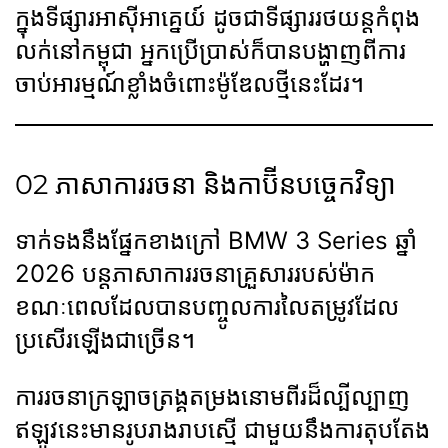
ក្នុងទីផ្សារអាស៊ីអាគ្នេយ៍ ដូចជាទីផ្សាររថយន្តកំពុង
លក់នៅកម្ពុជា អ្នកប្រើប្រាស់ក៏បានបង្ហាញពីការ
ចាប់អារម្មណ៍ខ្លាំងចំពោះម៉ូឌែលថ្មីនេះដែរ។
02 ភាសាការរចនា និងកាប៊ីនបច្ចេកវិទ្យា
ទាក់ទងនឹងផ្នែកខាងក្រៅ BMW 3 Series ឆ្នាំ
2026 បន្តភាសាការរចនាគ្រួសាររបស់ម៉ាក
ខណៈពេលដែលបានបញ្ចូលការលៃតម្រូវដែល
ប្រសើរឡើងជាច្រើន។
ការរចនា​ក្រឡាចត្រង្គ​តម្រងនោម​ពីរ​ដ៏​ល្បីល្បាញ​
ឥឡូវនេះ​មាន​រូបរាង​រាបស្មើ ជាមួយនឹង​ការតុបតែង​