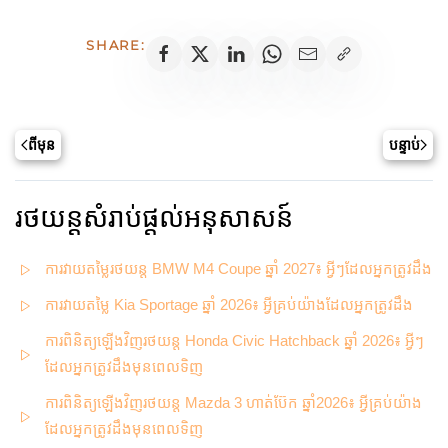
SHARE:
ពីមុន
បន្ទាប់
រថយន្តសំរាប់ផ្តល់អនុសាសន៍
ការវាយតម្លៃរថយន្ត BMW M4 Coupe ឆ្នាំ 2027៖ អ្វីៗដែលអ្នកត្រូវដឹង
ការវាយតម្លៃ Kia Sportage ឆ្នាំ 2026៖ អ្វីគ្រប់យ៉ាងដែលអ្នកត្រូវដឹង
ការពិនិត្យឡើងវិញរថយន្ត Honda Civic Hatchback ឆ្នាំ 2026៖ អ្វីៗ
ដែលអ្នកត្រូវដឹងមុនពេលទិញ
ការពិនិត្យឡើងវិញរថយន្ត Mazda 3 ហាត់ប៊ែក ឆ្នាំ2026៖ អ្វីគ្រប់យ៉ាង
ដែលអ្នកត្រូវដឹងមុនពេលទិញ