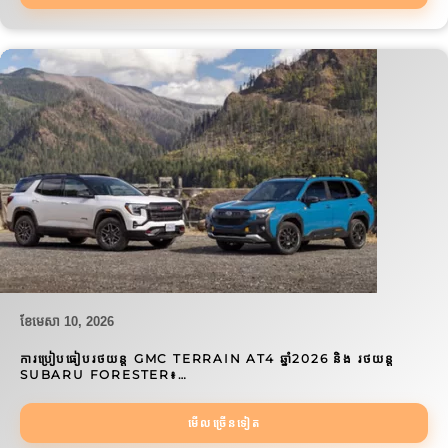
ខែ​មេសា 10, 2026
ការប្រៀបធៀបរថយន្ត GMC TERRAIN AT4 ឆ្នាំ2026 និង រថយន្ត
SUBARU FORESTER៖…
មើលច្រើនទៀត