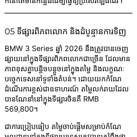
ក៏នៅតែមានកន្លែងដើម្បីធ្វើឱ្យប្រសើរឡើងដែរ។
05 ទីផ្សារពិភពលោក និងដំបូន្មានការទិញ
BMW 3 Series ឆ្នាំ 2026 នឹងត្រូវបានចេញ
ផ្សាយនៅក្នុងទីផ្សារពិភពលោកជាច្រើន ដែលមាន
ភាពខុសគ្នាបន្តិចបន្តួចនៅក្នុងតម្លៃ និងលក្ខណៈ
បច្ចេកទេសនៅទូទាំងតំបន់។ ដោយយកកំណែ
ដំណើរការខ្ពស់ជាឧទាហរណ៍ តម្លៃលក់រាយដែល
បានណែនាំនៅក្នុងទីផ្សារចិនគឺ RMB
569,800។
ជាការប្រៀបធៀប តម្លៃចាប់ផ្តើមសម្រាប់កំណែ
មូលដ្ឋាននៅក្នុងទីផ្សារបរទេសត្រូវបានគេរំពឹងថា