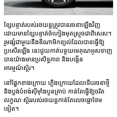
ខ្សែបន្ទាត់របស់រថយន្តត្រូវបានរចនាឡើងវិញ
ដោយមានខ្សែបន្ទាត់ចំហៀងមុតស្រួចជាពិសេស។
រួមផ្សំជាមួយនឹងឌីណាមិកខ្យល់ដែលបានធ្វើឱ្យ
ប្រសើរឡើង នេះជួយកាត់បន្ថយមេគុណអូសទាញ
បានយ៉ាងមានប្រសិទ្ធភាព និងបង្កើន
អារម្មណ៍ស្ព័រ។
នៅផ្នែកខាងក្រោយ ភ្លើងក្រោយដែលទើបរចនាថ្មី
និងប្លង់បំពង់ស៊ីម៉ាំងបួនគ្រាប់ កាន់តែធ្វើឱ្យចរិត
លក្ខណៈស្ព័ររបស់រថយន្តកាន់តែលេចធ្លោថែម
ទៀត។