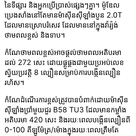
នៃទីផ្សារ និងអ្នកប្រើប្រាស់ផ្សេងៗគ្នា។ ម៉ូឌែល
ប្រេងសាំងនៅតែមានម៉ាស៊ីនស៊ីឡាំងបួន 2.0T
ដែលមានស្រោបរំសេវ ដែលមាននៅក្នុងវ៉ារ្យ៉ង់
ថាមពលខ្ពស់ និងទាប។
កំណែថាមពលខ្ពស់អាចផ្តល់ថាមពលអតិបរមា
ដល់ 272 សេះ ដោយផ្គូផ្គងជាមួយប្រអប់លេខ
ស្វ័យប្រវត្តិ 8 ល្បឿនសម្រាប់ការបង្កើនល្បឿន
រហ័ស។
កំណែ​ដំណើរការ​ខ្ពស់​ត្រូវ​បាន​បំពាក់​ដោយ​ម៉ាស៊ីន​
ស៊ីឡាំង​ប្រាំមួយ​ជួរ B58 TU3 ដែល​មាន​កម្លាំង​
អតិបរមា 420 សេះ និង​រយៈពេល​បង្កើន​ល្បឿន​ពី
0-100 គីឡូម៉ែត្រ/ម៉ោង​ក្នុង​រយៈពេល​ត្រឹមតែ