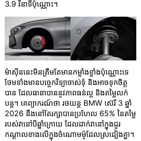
3.9 វិនាទី​ប៉ុណ្ណោះ។
ម៉ាស៊ីននេះមិនត្រឹមតែមានកម្លាំងខ្លាំងប៉ុណ្ណោះទេ
ថែមទាំងមានបច្ចេកវិទ្យាចាស់ទុំ និងអាចទុកចិត្ត
បាន ដែលធានាបាននូវភាពធន់ល្អ និងតម្លៃលក់
បន្ត។ គេព្យាករណ៍ថា រថយន្ត BMW ស៊េរី 3 ឆ្នាំ
2026 នឹងនៅតែរក្សាបានប្រហែល 65% នៃតម្លៃ
របស់វានៅបីឆ្នាំក្រោយ ដែលដាក់វានៅក្នុងជួរ
កណ្តាលខាងលើក្នុងចំណោមម៉ូដែលស្រដៀងគ្នា។