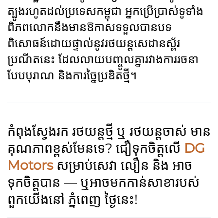
ត្បូងរហូតដល់ប្រទេសកម្ពុជា អ្នកប្រើប្រាស់ទូទាំង
ពិភពលោកនឹងមានឱកាសទទួលបានបទ
ពិសោធន៍ដោយផ្ទាល់នូវរថយន្តសេដានស្ព័រ
ប្រណីតនេះ ដែលលាយបញ្ចូលគ្នារវាងការរចនា
បែបបុរាណ និងការច្នៃប្រឌិតថ្មី។
កំពុងស្វែងរក រថយន្តថ្មី ឬ រថយន្តចាស់ មាន
គុណភាពខ្ពស់មែនទេ? ជឿទុកចិត្តលើ
DG
Motors
សម្រាប់សេវា លឿន និង អាច
ទុកចិត្តបាន — ឬអាចមកកាន់សាខារបស់
ពួកយើងនៅ ភ្នំពេញ ថ្ងៃនេះ!