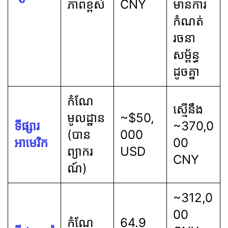
ភាពខ្ពស់
CNY
មានការ
កំណត់
រចនា
សម្ព័ន្ធ
ដូចគ្នា
កំណែ
ស្មើនឹង
មូលដ្ឋាន
~$50,
ទីផ្សារ
~370,0
(បាន
000
អាមេរិក
00
ព្យាករ
USD
CNY
ណ៍)
~312,0
00
កំណែ
64.9