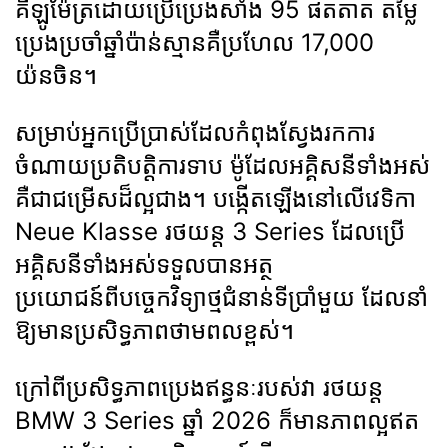
គីឡូម៉ែត្រដោយប្រើប្រេងសាំង 95 ផតតាត តម្លៃ
ប្រេងប្រចាំឆ្នាំប៉ាន់ស្មានគឺប្រហែល 17,000
យ៉នចិន។
សម្រាប់អ្នកប្រើប្រាស់ដែលកំពុងស្វែងរកការ
ចំណាយប្រតិបត្តិការទាប ម៉ូដែលអគ្គិសនីទាំងអស់
គឺជាជម្រើសដ៏ល្អជាង។ បង្កើតឡើងនៅលើវេទិកា
Neue Klasse រថយន្ត 3 Series ដែលប្រើ
អគ្គិសនីទាំងអស់ទទួលបានអត្ថ
ប្រយោជន៍ពីបច្ចេកវិទ្យាថ្មជំនាន់ទីប្រាំមួយ ដែលនាំ
ឱ្យមានប្រសិទ្ធភាពថាមពលខ្ពស់។
ក្រៅពីប្រសិទ្ធភាពប្រេងឥន្ធនៈរបស់វា រថយន្ត
BMW 3 Series ឆ្នាំ 2026 ក៏មានភាពល្អឥត