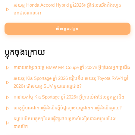
រថយន្ត Honda Accord Hybrid ឆ្នាំ2026៖ អ្វីដែលយើងដឹងរហូត
មកដល់ពេលនេះ
មើលប្លុកបន្ថែម
ប្លុកចុងក្រោយ
ការវាយតម្លៃរថយន្ត BMW M4 Coupe ឆ្នាំ 2027៖ អ្វីៗដែលអ្នកត្រូវដឹង
រថយន្ត Kia Sportage ឆ្នាំ 2026 ធៀបនឹង រថយន្ត Toyota RAV4 ឆ្នាំ
2026៖ តើរថយន្ត SUV មួយណាល្អជាង?
ការវាយតម្លៃ Kia Sportage ឆ្នាំ 2026៖ អ្វីគ្រប់យ៉ាងដែលអ្នកត្រូវដឹង
ហេតុអ្វីបានជាការធ្វើដំណើរខ្លីបំផ្លាញរថយន្តជាងការធ្វើដំណើរឆ្ងាយ?
ទម្លាប់បើកបរតូចៗដែលធ្វើឱ្យរថយន្តចាស់លឿនជាងចម្ងាយដែល
បានបើក