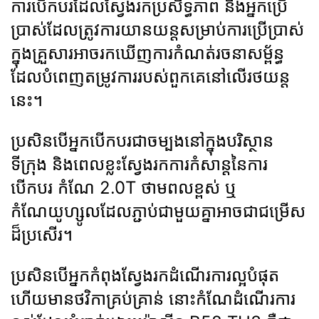
ការបើកបរដែលស្វែងរកប្រសិទ្ធភាព និងអ្នកប្រើ
ប្រាស់ដែលត្រូវការយានយន្តសម្រាប់ការប្រើប្រាស់
ក្នុងគ្រួសារអាចរកឃើញការកំណត់រចនាសម្ព័ន្ធ
ដែលបំពេញតម្រូវការរបស់ពួកគេនៅលើរថយន្ត
នេះ។
ប្រសិនបើអ្នកបើកបរជាចម្បងនៅក្នុងបរិស្ថាន
ទីក្រុង និងពេលខ្លះស្វែងរកការកំសាន្តនៃការ
បើកបរ កំណែ 2.0T ថាមពលខ្ពស់ ឬ
កំណែយូហ្សូលដែលភ្ជាប់ជាមួយគ្នាអាចជាជម្រើស
ដ៏ប្រសើរ។
ប្រសិនបើអ្នកកំពុងស្វែងរកដំណើរការល្អបំផុត
ហើយមានថវិកាគ្រប់គ្រាន់ នោះកំណែដំណើរការ