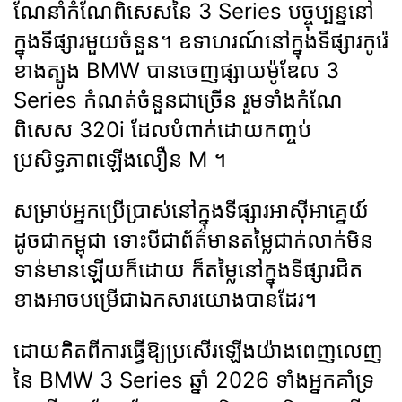
ណែនាំកំណែពិសេសនៃ 3 Series បច្ចុប្បន្ននៅ
ក្នុងទីផ្សារមួយចំនួន។ ឧទាហរណ៍នៅក្នុងទីផ្សារកូរ៉េ
ខាងត្បូង BMW បានចេញផ្សាយម៉ូឌែល 3
Series កំណត់ចំនួនជាច្រើន រួមទាំងកំណែ
ពិសេស 320i ដែលបំពាក់ដោយកញ្ចប់
ប្រសិទ្ធភាពឡើងលឿន M ។
សម្រាប់អ្នកប្រើប្រាស់នៅក្នុងទីផ្សារអាស៊ីអាគ្នេយ៍
ដូចជាកម្ពុជា ទោះបីជាព័ត៌មានតម្លៃជាក់លាក់មិន
ទាន់មានឡើយក៏ដោយ ក៏តម្លៃនៅក្នុងទីផ្សារជិត
ខាងអាចបម្រើជាឯកសារយោងបានដែរ។
ដោយគិតពីការធ្វើឱ្យប្រសើរឡើងយ៉ាងពេញលេញ
នៃ BMW 3 Series ឆ្នាំ 2026 ទាំងអ្នកគាំទ្រ