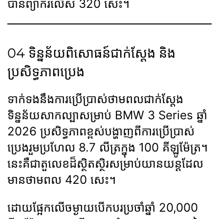
បានព្យាករលើស 320 សេះ។
04 ទិន្នន័យពិសោធន៍ជាក់ស្តែង និង
ប្រសិទ្ធភាពប្រេង
ទាក់ទងនឹងការប្រើប្រាស់ថាមពលជាក់ស្តែង
ទិន្នន័យសាកល្បាសម្រាប់ BMW 3 Series ឆ្នាំ
2026 ប្រសិទ្ធភាពខ្ពស់បង្ហាញពីការប្រើប្រាស់
ប្រេងរួមប្រហែល 8.7 លីត្រក្នុង 100 គីឡូម៉ែត្រ។
នេះគឺជាតួលេខដ៏ស្ថិតស្ថិរសម្រាប់យានយន្តដែល
មានថាមពល 420 សេះ។
ដោយផ្អែកលើចម្ងាយបើកបរប្រចាំឆ្នាំ 20,000