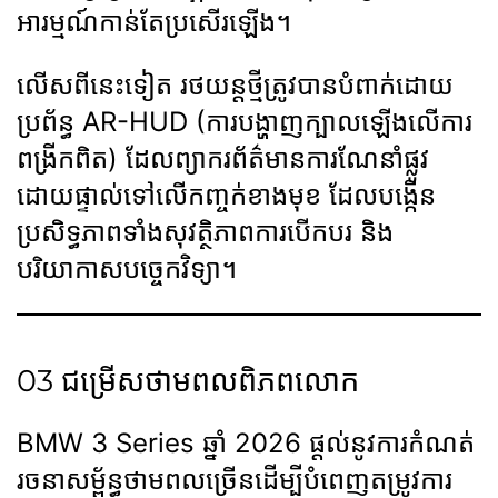
អារម្មណ៍កាន់តែប្រសើរឡើង។
លើសពីនេះទៀត រថយន្តថ្មីត្រូវបានបំពាក់ដោយ
ប្រព័ន្ធ AR-HUD (ការបង្ហាញក្បាលឡើងលើការ
ពង្រីកពិត) ដែលព្យាករព័ត៌មានការណែនាំផ្លូវ
ដោយផ្ទាល់ទៅលើកញ្ចក់ខាងមុខ ដែលបង្កើន
ប្រសិទ្ធភាពទាំងសុវត្ថិភាពការបើកបរ និង
បរិយាកាសបច្ចេកវិទ្យា។
03 ជម្រើសថាមពលពិភពលោក
BMW 3 Series ឆ្នាំ 2026 ផ្តល់នូវការកំណត់
រចនាសម្ព័ន្ធថាមពលច្រើនដើម្បីបំពេញតម្រូវការ