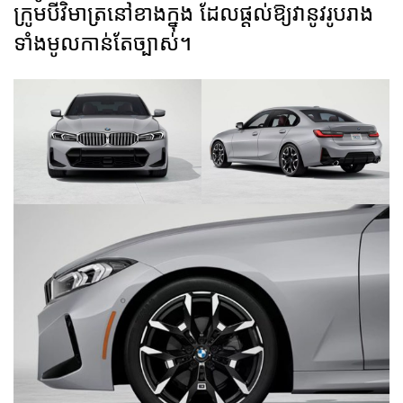
ក្រូម​បីវិមាត្រ​នៅ​ខាងក្នុង ដែលផ្តល់ឱ្យវានូវរូបរាង​
ទាំងមូល​កាន់តែច្បាស់។