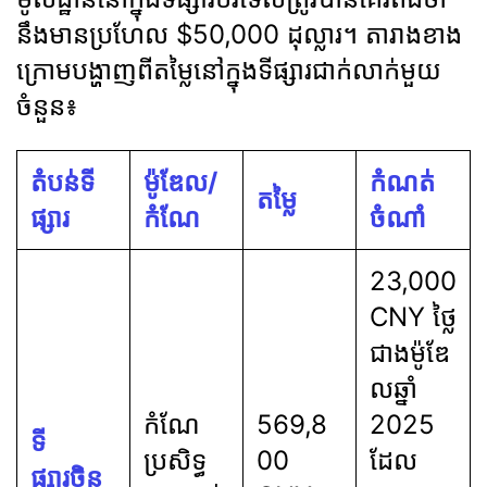
នឹងមានប្រហែល $50,000 ដុល្លារ។ តារាងខាង
ក្រោមបង្ហាញពីតម្លៃនៅក្នុងទីផ្សារជាក់លាក់មួយ
ចំនួន៖
តំបន់ទី
ម៉ូឌែល/
កំណត់
តម្លៃ
ផ្សារ
កំណែ
ចំណាំ
23,000
CNY ថ្លៃ
ជាងម៉ូឌែ
លឆ្នាំ
កំណែ
569,8
2025
ទី
ប្រសិទ្ធ
00
ដែល
ផ្សារចិន