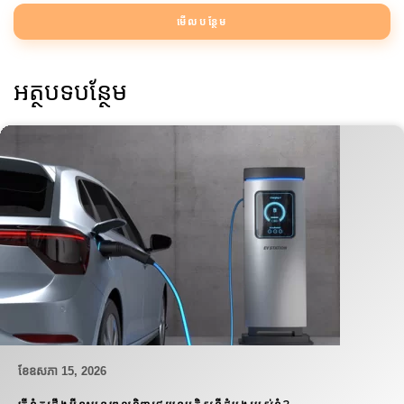
មើលបន្ថែម
អត្ថបទបន្ថែម
ខែ​ឧសភា 15, 2026