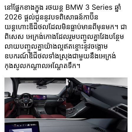
នៅផ្នែកខាងក្នុង រថយន្ត BMW 3 Series ឆ្នាំ
2026 ផ្តល់ជូននូវបទពិសោធន៍កាប៊ីន
យន្តហោះឌីជីថលដែលមិនធ្លាប់មានពីមុនមក។ ជា
ពិសេស អេក្រង់កោងដែលរួមបញ្ចូលគ្នាវែងបន្ថែម
លាយបញ្ចូលគ្នាយ៉ាងល្អឥតខ្ចោះនូវចង្កោម
ឧបករណ៍ឌីជីថលទាំងស្រុងជាមួយនឹងអេក្រង់
កុងសូលកណ្តាលអណ្តែតទឹក។