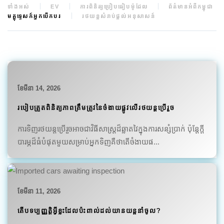
ទាំងអស់
EV
ការពិនិត្យប្រៀបធៀបម៉ូដែល
ព័ត៌មានអំពីកម្ពុជា
មគ្គុទ្ទេសក៍អ្នកបើកបរ
រថយន្តសំរាប់ផ្តល់អនុសាសន៍
ខែ​មីនា 14, 2026
របៀបត្រួតពិនិត្យភាពត្រឹមត្រូវនៃចំងាយផ្លូវលើរថយន្តប្រើរួច
ការទិញរថយន្តប្រើរួចអាចជាវិធីសាស្រ្តដ៏ឆ្លាតវៃក្នុងការសន្សំប្រាក់ ប៉ុន្តែក្តី
បារម្ភដ៏ធំបំផុតមួយសម្រាប់អ្នកទិញគឺថាតើចំងាយផ…
ខែ​មីនា 11, 2026
តើបទប្បញ្ញត្តិអ្វីខ្លះដែលប៉ះពាល់ដល់យានយន្តនាំចូល?