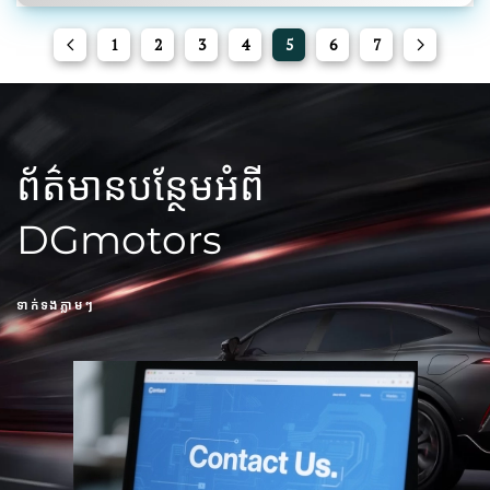
1
2
3
4
5
6
7
ព័ត៌មានបន្ថែមអំពី
DGmotors
ទាក់ទងភ្លាមៗ