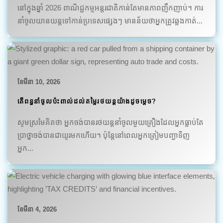
នៅក្នុងឆ្នាំ 2026 ពាណិជ្ជកម្មអន្តរជាតិកាន់តែមានភាពញឹកញាប់។ ការ
នាំចូលយានយន្តទៅកាន់ប្រទេសផ្សេងៗ មានន័យថាអ្នកត្រូវឆ្លងកាត់…
ខែ​មីនា 10, 2026
តើពន្ធនាំចូលប៉ះពាល់ដល់តម្លៃរថយន្តយ៉ាងដូចម្តេច?
សូមស្រមៃគិតថា អ្នកចង់បានរថយន្តនាំចូលមួយគ្រឿងដែលអ្នកធ្លាប់តែ
ប្រាថ្នាចង់បានជាយូរមកហើយ។ ប៉ុន្តែនៅពេលអ្នកត្រៀមបញ្ជាទិញ
អ្នក…
ខែ​មីនា 4, 2026