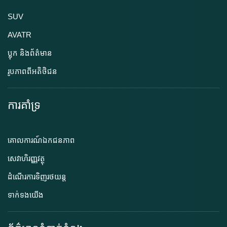
SUV
AVATR
ប្លុក និងព័ត៌មាន
រូបភាពពីអតិថិជន
ការគាំទ្រ
គោលការណ៍ឯកជនភាព
សេវាហិរញ្ញវត្ថុ
ដំណើរការទិញរថយន្ត
ទាក់ទងយើង