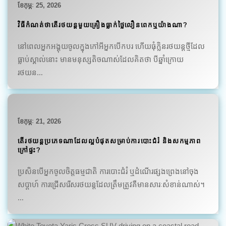
ខែ​កុម្ភៈ 25, 2026
វិធីកំណត់ថាតើរថយន្តមួយគ្រឿងធ្លាក់ថ្លៃលឿនពេកឬយ៉ាងណា?
នៅពេលអ្នកអង្គុយចូលក្នុងកៅអីអ្នកបើកបរ ហើយធុំក្លិនរថយន្តថ្មីដែល
ធ្លាប់ស្គាល់នោះ មានមនុស្សតិចណាស់ដែលគិតថា បីឆ្នាំក្រោយ
រថយន…
ខែ​កុម្ភៈ 21, 2026
តើរថយន្តប្រភេទណាដែលល្អបំផុតសម្រាប់ការបោះជំរំ និងសកម្មភាព
ក្រៅផ្ទះ?
ប្រសិនបើអ្នកចូលចិត្តធម្មជាតិ ការបោះជំរំ ឬដំណើរផ្សងព្រេងនៅចុង
សប្តាហ៍ ការជ្រើសរើសរថយន្តដែលត្រឹមត្រូវគឺមានសារៈសំខាន់ណាស់។
…