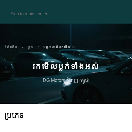
Skip to main content
ទំព័រ​ដើម
ប្លុក
មគ្គុទ្ទេសក៍អ្នកបើកបរ
រកមើលប្លក់ទាំងអស់
DG Motors ភ្នំពេញ កម្ពុជា
ប្រភេទ