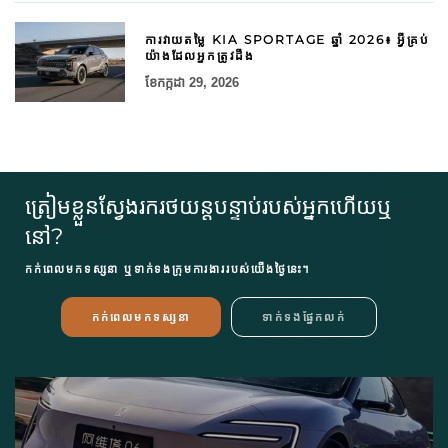
ការវាយតម្លៃ KIA SPORTAGE ឆ្នាំ 2026៖ អ្វីគ្រប់
យ៉ាងដែលអ្នកត្រូវដឹង
ខែ​កក្កដា 29, 2026
ត្រៀមខ្លួនស្វែងរករថយន្តបន្ទាប់របស់អ្នកហើយឬ
នៅ?
កក់ពេលមកទស្សនា ឬទាក់ទងក្រុមការងាររបស់យើងថ្ងៃនេះ។
កក់ពេលមកទស្សនា
ទាក់ទងផ្នែកលក់