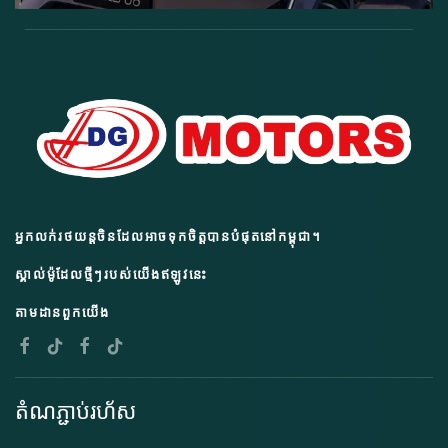
អ្នកលក់រថយន្តចិនដែលអាចទុកចិត្តបានបំផុតនៅកម្ពុជា។
ស្គាល់ម៉ូដែលថ្មីៗរបស់យើងឥឡូវនេះ
តាមដានពួកយើង
តំណភ្ជាប់រហ័ស