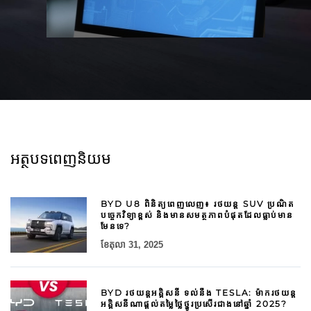
អត្ថបទពេញនិយម
BYD U8 ពិនិត្យពេញលេញ៖ រថយន្ត SUV ប្រណិត
បច្ចេកវិទ្យាខ្ពស់ និងមានសមត្ថភាពបំផុតដែលធ្លាប់មាន
មែនទេ?
ខែ​តុលា 31, 2025
BYD រថយន្តអគ្គិសនី ទល់នឹង TESLA: ម៉ាករថយន្ត
អគ្គិសនីណាផ្តល់តម្លៃថ្លៃថ្នូរប្រសើរជាងនៅឆ្នាំ 2025?