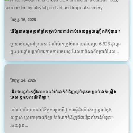
ខែ​កុម្ភៈ 16, 2026
តើថ្លៃជាមធ្យមប្រចាំឆ្នាំសម្រាប់ការកាន់កាប់រថយន្តមួយគ្រឿងគឺប៉ុន្មាន?
ម្ចាស់រថយន្តនៅប្រទេសដាណឺម៉ាកត្រូវចំណាយជាមធ្យម 6,926 ដុល្លារ
ក្នុងមួយឆ្នាំសម្រាប់ការកាន់កាប់រថយន្ត ដែលជាចំនួនទឹកប្រាក់ដែល…
ខែ​កុម្ភៈ 14, 2026
តើរថយន្តម៉ាកអ្វីដែលមានទំហំដាក់ទំនិញល្អបំផុតសម្រាប់ដាក់គ្រឿង
ទេស ឬឧបករណ៍កីឡា?
នៅពេលនិយាយដល់កិច្ចការប្រចាំថ្ងៃ ការធ្វើដំណើរកម្សាន្តនៅចុង
សប្តាហ៍ ឬសកម្មភាពកីឡា ទំហំដាក់ទំនិញគឺជារឿងសំខាន់បំផុត។
រថយន្តដ…