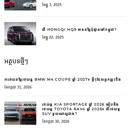
ខែ​ធ្នូ 3, 2025
តើ HONGQI HQ9 មានតម្លៃប៉ុន្មាននៅកម្ពុជា?
ខែ​ធ្នូ 22, 2025
អត្ថបទថ្មីៗ
ការវាយតម្លៃរថយន្ត BMW M4 COUPE ឆ្នាំ 2027៖ អ្វីៗដែលអ្នកត្រូវដឹង
ខែ​កក្កដា 31, 2026
រថយន្ត KIA SPORTAGE ឆ្នាំ 2026 ធៀបនឹង
រថយន្ត TOYOTA RAV4 ឆ្នាំ 2026៖ តើរថយន្ត
SUV មួយណាល្អជាង?
ខែ​កក្កដា 30, 2026