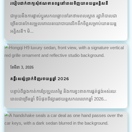
របៀបដាក់ពាក្យសុំឥណទានពន្ធនៅពេលទិញយានយន្តអគ្គិសនី
ជាមួយនឹងការផ្លាស់ប្តូរសកលឆ្ពោះទៅរកថាមពលស្អាត រដ្ឋាភិបាលជា
ច្រើនបានកែសម្រួលគោលនយោបាយលើកទឹកចិត្តសម្រាប់យានយន្ត
អគ្គិសនី។ មិ…
ខែ​មីនា 3, 2026
គន្លឹះសន្សំប្រាក់ទិញរថយន្តឆ្នាំ 2026
បន្ទាប់ពីឆ្លងកាត់ការប្រែប្រួលតម្លៃ និងការខ្វះខាតការផ្គត់ផ្គង់អស់រយៈ
ពេលជាច្រើនឆ្នាំ ទីបំផុតទីផ្សាររថយន្តសកលលោកឆ្នាំ 2026…