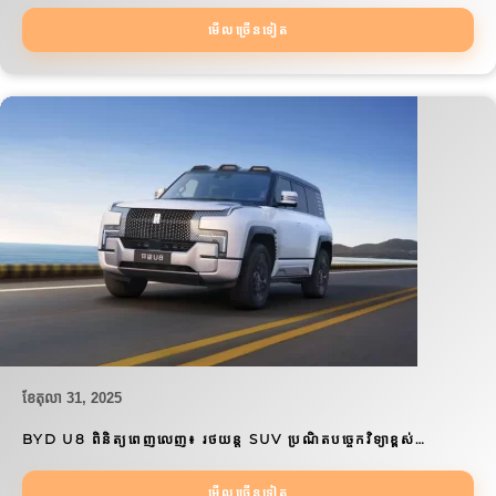
មើលច្រើនទៀត
ខែ​តុលា 31, 2025
BYD U8 ពិនិត្យពេញលេញ៖ រថយន្ត SUV ប្រណិតបច្ចេកវិទ្យាខ្ពស់…
មើលច្រើនទៀត