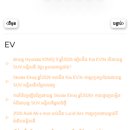
ពីមុន
បន្ទាប់
EV
រថយន្ត Hyundai IONIQ 9 ឆ្នាំ2026 ធៀបនឹង Kia EV9៖ តើរថយន្ត
SUV អគ្គិសនី 3ជួរ មួយណាល្អជាង?
Skoda Elroq ឆ្នាំ2026 ទល់នឹង Kia EV3៖ ការប្រកួតប្រជែងរថយន្ត
SUV អគ្គិសនីតម្លៃសមរម្យ
ការពិនិត្យឡើងវិញរថយន្ត Skoda Elroq ឆ្នាំ2026៖ ការបង្ហាញលម្អិត
អំពីរថយន្ត SUV អគ្គិសនីឆ្លាតវៃថ្មី
2026 Audi A6 e-tron ទល់នឹង Lucid Air៖ ការប្រកួតរថយន្តស៊េរី
ទំនើបអគ្គិសនី