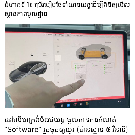
ជំហានទី 1៖ ប្រើរបៀបថែទាំយានយន្តដើម្បីពិនិត្យមើល
ស្ថានភាពមូលដ្ឋាន
នៅលើអេក្រង់ប៉ះរថយន្ត ចូលកាន់ការកំណត់
“Software” រួចចុចឲ្យយូរ (ប៉ាន់ស្មាន ៥ វិនាទី)