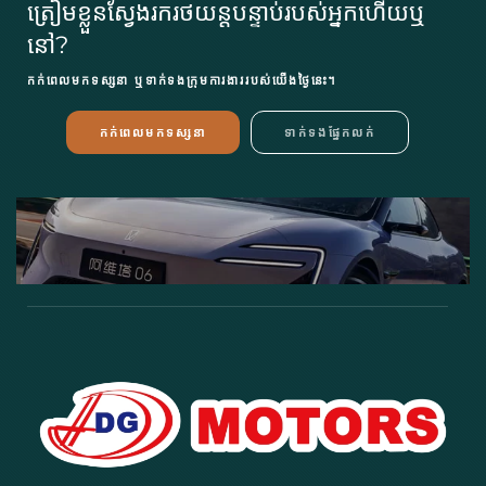
ត្រៀមខ្លួនស្វែងរករថយន្តបន្ទាប់របស់អ្នកហើយឬ
នៅ?
កក់ពេលមកទស្សនា ឬទាក់ទងក្រុមការងាររបស់យើងថ្ងៃនេះ។
កក់ពេលមកទស្សនា
ទាក់ទងផ្នែកលក់