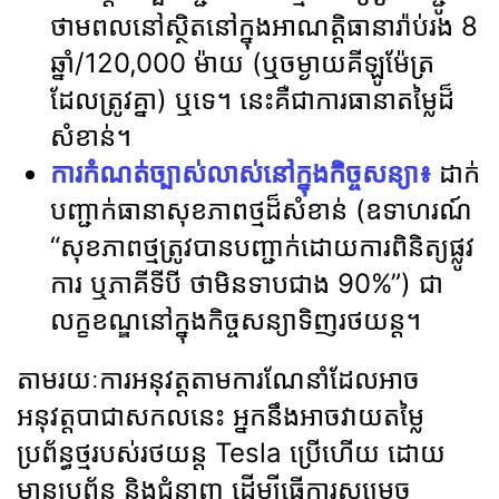
ថាមពលនៅស្ថិតនៅក្នុងអាណត្តិធានារ៉ាប់រង 8
ឆ្នាំ/120,000 ម៉ាយ (ឬចម្ងាយគីឡូម៉ែត្រ
ដែលត្រូវគ្នា) ឬទេ។ នេះគឺជាការធានាតម្លៃដ៏
សំខាន់។
ការកំណត់ច្បាស់លាស់នៅក្នុងកិច្ចសន្យា៖
ដាក់
បញ្ជាក់ធានាសុខភាពថ្មដ៏សំខាន់ (ឧទាហរណ៍
“សុខភាពថ្មត្រូវបានបញ្ជាក់ដោយការពិនិត្យផ្លូវ
ការ ឬភាគីទីបី ថាមិនទាបជាង 90%”) ជា
លក្ខខណ្ឌនៅក្នុងកិច្ចសន្យាទិញរថយន្ត។
តាមរយៈការអនុវត្តតាមការណែនាំដែលអាច
អនុវត្តបាជាសកលនេះ អ្នកនឹងអាចវាយតម្លៃ
ប្រព័ន្ធថ្មរបស់រថយន្ត Tesla ប្រើហើយ ដោយ
មានប្រព័ន្ធ និងជំនាញ ដើម្បីធ្វើការសម្រេច