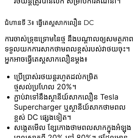
រថយន្តត្រូវបានលក់ សម្រាប់ការគណនា។
ជំហានទី 3៖ ធ្វើតេស្តសាកលឿន DC
ការចាស់ទ្រុឌទ្រោមនៃថ្ម នឹងបណ្តាលឲ្យសមត្ថភាព
ទទួលយកការសាកថាមពលខ្ពស់របស់វាថយចុះ។
អ្នកអាចធ្វើតេស្តសាកលឿនម្តង៖
ប្រើប្រាស់រថយន្តរហូតដល់កម្រិត
ថ្មសល់ប្រហែល 20%។
ភ្ជាប់វាទៅនឹងស្ថានីយ៍សាកលឿន Tesla
Supercharger ឬស្ថានីយ៍សាកថាមពល
ខ្ពស់ DC ផ្សេងទៀត។
សង្កេតមើល ខ្សែកោងថាមពលសាកក្នុងអំឡុង
ពេលសាកពី 20% ទៅ 80%។ ថ្មដែលមាន