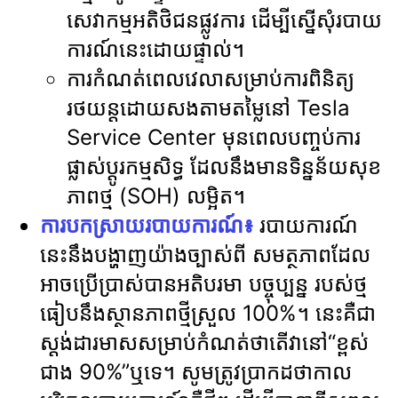
សេវាកម្មអតិថិជនផ្លូវការ ដើម្បីស្នើសុំរបាយ
ការណ៍នេះដោយផ្ទាល់។
ការកំណត់ពេលវេលាសម្រាប់ការពិនិត្យ
រថយន្តដោយសងតាមតម្លៃនៅ Tesla
Service Center មុនពេលបញ្ចប់ការ
ផ្លាស់ប្តូរកម្មសិទ្ធ ដែលនឹងមានទិន្នន័យសុខ
ភាពថ្ម (SOH) លម្អិត។
ការបកស្រាយរបាយការណ៍៖
របាយការណ៍
នេះនឹងបង្ហាញយ៉ាងច្បាស់ពី សមត្ថភាពដែល
អាចប្រើប្រាស់បានអតិបរមា បច្ចុប្បន្ន របស់ថ្ម
ធៀបនឹងស្ថានភាពថ្មីស្រួល 100%។ នេះគឺជា
ស្តង់ដារមាសសម្រាប់កំណត់ថាតើវានៅ“ខ្ពស់
ជាង 90%”ឬទេ។ សូមត្រូវប្រាកដថាកាល