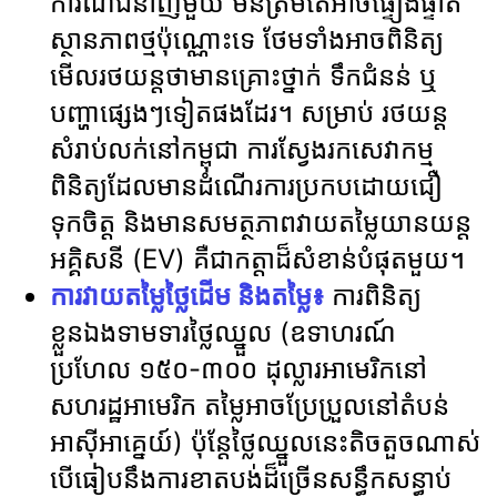
ការណ៍ជំនាញមួយ មិនត្រឹមតែអាចផ្ទៀងផ្ទាត់
ស្ថានភាពថ្មប៉ុណ្ណោះទេ ថែមទាំងអាចពិនិត្យ
មើលរថយន្តថាមានគ្រោះថ្នាក់ ទឹកជំនន់ ឬ
បញ្ហាផ្សេងៗទៀតផងដែរ។ សម្រាប់ រថយន្ត
សំរាប់លក់នៅកម្ពុជា ការស្វែងរកសេវាកម្ម
ពិនិត្យដែលមានដំណើរការប្រកបដោយជឿ
ទុកចិត្ត និងមានសមត្ថភាពវាយតម្លៃយានយន្ត
អគ្គិសនី (EV) គឺជាកត្តាដ៏សំខាន់បំផុតមួយ។
ការវាយតម្លៃថ្លៃដើម និងតម្លៃ៖
ការពិនិត្យ
ខ្លួនឯងទាមទារថ្លៃឈ្នួល (ឧទាហរណ៍
ប្រហែល ១៥០-៣០០ ដុល្លារអាមេរិកនៅ
សហរដ្ឋអាមេរិក តម្លៃអាចប្រែប្រួលនៅតំបន់
អាស៊ីអាគ្នេយ៍) ប៉ុន្តែថ្លៃឈ្នួលនេះតិចតួចណាស់
បើធៀបនឹងការខាតបង់ដ៏ច្រើនសន្ធឹកសន្ធាប់