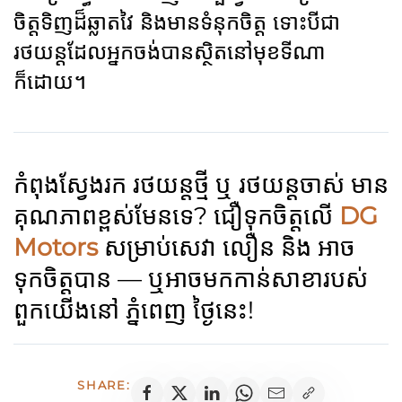
ចិត្តទិញដ៏ឆ្លាតវៃ និងមានទំនុកចិត្ត ទោះបីជា
រថយន្តដែលអ្នកចង់បានស្ថិតនៅមុខទីណា
ក៏ដោយ។
កំពុងស្វែងរក រថយន្តថ្មី ឬ រថយន្តចាស់ មាន
គុណភាពខ្ពស់មែនទេ? ជឿទុកចិត្តលើ
DG
Motors
សម្រាប់សេវា លឿន និង អាច
ទុកចិត្តបាន — ឬអាចមកកាន់សាខារបស់
ពួកយើងនៅ ភ្នំពេញ ថ្ងៃនេះ!
SHARE: