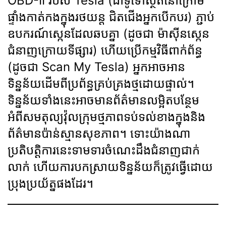
OBD-II របស់ Tesla (ជាទូទៅស្ថិតនៅក្រោម
ផ្ទាំងកាត់កងក្នុងរថយន្ត ជិតជើងអ្នកបើកបរ) ភ្ជាប់
ឧបករណ៍ស្កេនដែលឆបគ្នា (ដូចជា ម៉ាស៊ីនស្កេន
ជំនាញក្រោយទីផ្សារ) ហើយប្រើកម្មវិធីពាក់ព័ន្ធ
(ដូចជា Scan My Tesla) អ្នកអាចអាន
ទិន្នន័យដើមពីប្រព័ន្ធគ្រប់គ្រងថ្មដោយផ្ទាល់។
ទិន្នន័យទាំងនេះអាចមានព័ត៌មានលម្អិតបន្ថែម
អំពីសមតុល្យវ៉ុលក្រុមថ្មភាពទប់ទល់ខាងក្នុងនិង
ព័ត៌មានប៉ាន់ស្មានសុខភាព។ ទោះយ៉ាងណា
ប្រតិបត្តិការនេះទាមទារចំណេះដឹងជំនាញជាក់
លាក់ ហើយការបកស្រាយទិន្នន័យក៏ត្រូវធ្វើដោយ
ប្រុងប្រយ័ត្នផងដែរ។