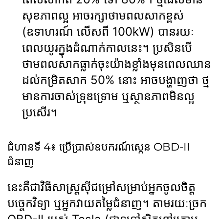
សុខភាពល្អ អាចរក្សាថាមពលសាកខ្ពស់
(ឧទាហរណ៍ លើសពី 100kW) បានរយៈ
ពេលយូរក្នុងដំណាក់កាលនេះ។ ប្រសិនបើ
ថាមពលសាកធ្លាក់ចុះយ៉ាងខ្លាំងមុនពេលឈាន
ដល់កម្រិតសាក 50% នោះ អាចបង្ហាញថា ថ្ម
មានការចាស់ទ្រុឌទ្រោម ឬស្ថានភាពមិនល្អ
ប្រសើរ។
ជំហានទី 4៖ ប្រើប្រាស់ឧបករណ៍ស្កេន OBD-II
ជំនាញ
នេះគឺជាវិធីសាស្រ្តស៊ីជម្រៅសម្រាប់អ្នកចូលចិត្ត
បច្ចេកវិទ្យា ឬអ្នកវាយតម្លៃជំនាញ។ តាមរយៈច្រក