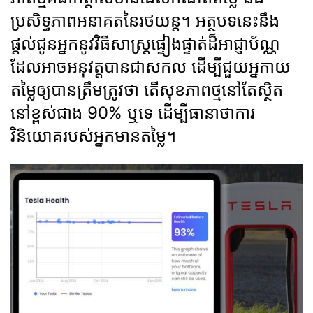
ប្រសិទ្ធភាពអនាគតនៃរថយន្ត។ អត្ថបទនេះនឹង
ផ្តល់ជូនអ្នកនូវវិធីសាស្រ្តផ្ទៀងផ្ទាត់ដ៏អាជ្ញាប័ណ្ណ
ដែលអាចអនុវត្តបានជាសកល ដើម្បីជួយអ្នកាយ
តម្លៃឲ្យបានត្រឹមត្រូវថា តើសុខភាពថ្មនៅតែស្ថិត
នៅខ្ពស់ជាង 90% ឬទេ ដើម្បីធានាថាការ
វិនិយោគរបស់អ្នកមានតម្លៃ។