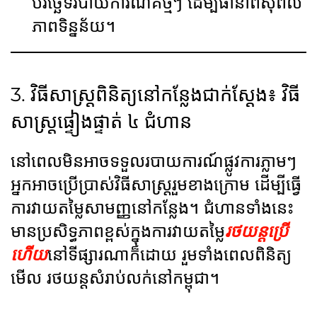
បរិច្ឆេទរបាយការណ៍គឺថ្មីៗ ដើម្បីធានាពីសុពល
ភាពទិន្នន័យ។
3. វិធីសាស្រ្តពិនិត្យនៅកន្លែងជាក់ស្តែង៖ វិធី
សាស្រ្តផ្ទៀងផ្ទាត់ ៤ ជំហាន
នៅពេលមិនអាចទទួលរបាយការណ៍ផ្លូវការភ្លាមៗ
អ្នកអាចប្រើប្រាស់វិធីសាស្រ្តរួមខាងក្រោម ដើម្បីធ្វើ
ការវាយតម្លៃសាមញ្ញនៅកន្លែង។ ជំហានទាំងនេះ
មានប្រសិទ្ធភាពខ្ពស់ក្នុងការវាយតម្លៃ
រថយន្តប្រើ
ហើយ
នៅទីផ្សារណាក៏ដោយ រួមទាំងពេលពិនិត្យ
មើល រថយន្តសំរាប់លក់នៅកម្ពុជា។