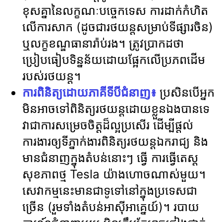
ខុសគ្នានៃលក្ខណៈបច្ចេកទេស ការដាក់កំហិត
លើការសាក (ដូចជារថយន្តសម្រាប់ទីផ្សារចិន)
ឬលក្ខខណ្ឌធានារ៉ាប់រង។ ត្រូវប្រាកដថា
ប្រៀបធៀបទិន្នន័យដោយផ្អែកលើប្រភពដើម
របស់រថយន្ត។
ការពិនិត្យដោយភាគីទីបីជំនាញ៖
ប្រសិនបើអ្នក
មិនអាចទៅពិនិត្យរថយន្តដោយខ្លួនឯងបានទេ
វាជាការសម្រេចចិត្តដ៏ល្អប្រសើរ ដើម្បីផ្តល់
ការងារឲ្យទីភ្នាក់ងារពិនិត្យរថយន្តឯករាជ្យ និង
មានជំនាញក្នុងតំបន់នោះៗ ធ្វើ ការធ្វើតេស្ត
សុខភាពថ្ម Tesla យ៉ាងហោចណាស់មួយ។
សេវាកម្មនេះមានជាទូទៅនៅក្នុងប្រទេសជា
ច្រើន (រួមទាំងតំបន់អាស៊ីអាគ្នេយ៍)។ របាយ