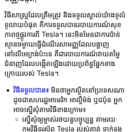
វិធីសាស្រ្តដែលត្រឹមត្រូវ និងទទួលស្គាល់យ៉ាងទូលំ
ទូលាយបំផុត គឺការទទួលបានរបាយការណ៍សុខ
ភាពថ្មផ្លូវការពី Tesla។ នេះមិនមែនជាការប៉ាន់
ស្មានចម្ងាយធ្វើដំណើរសាមញ្ញដែលបង្ហាញ
នៅលើអេក្រង់ប៉ះទេ គឺជារបាយការណ៍វាយតម្លៃ
ជំនាញដែលបង្កើតឡើងដោយប្រព័ន្ធផ្នែកខាង
ក្រោយរបស់ Tesla។
វិធីទទួលបាន៖
មិនថាអ្នកស្ថិតនៅប្រទេសណា
ដូចជាសហរដ្ឋអាមេរិក អាល្លឺម៉ង់ ឬជប៉ុន អ្នក
អាចស្នើសុំតាមវិធីខាងក្រោម៖
ស្នើសុំឲ្យម្ចាស់រថយន្តបច្ចុប្បន្ន តាមរយៈ
កម្មវិធីទូរស័ព្ទ Tesla របស់គាត់ ទាក់ទង