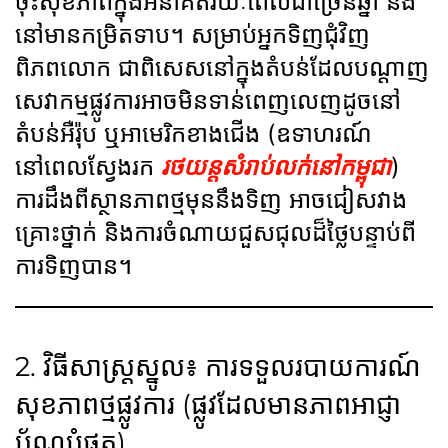
ចុះសុខភាពក្នុងអនាគតរយៈពេលជាច្រើនឆ្នាំ នឹង
នៅមានកម្រិតទាប។ សម្រាប់អ្នកទិញជុំវិញ
ពិភពលោក ជាពិសេសនៅក្នុងតំបន់ដែលបណ្តាញ
សេវាកម្មផ្លូវការអាចមិនទាន់ពេញលេញដូចនៅ
តំបន់អឺរ៉ុប ឬអាមេរិកខាងជើង (ឧទាហរណ៍
នៅពេលស្វែងរក
រថយន្តសំរាប់លក់នៅកម្ពុជា
)
ការដឹងពីស្ថានភាពថ្មមុននឹងទិញ អាចជៀសវាង
គ្រោះថ្នាក់ និងការចំណាយជួសជុលដ៏ថ្លៃបន្ទាប់ពី
ការទិញបាន។
2. វិធីសាស្រ្តស្នូល៖ ការទទួលរបាយការណ៍
សុខភាពថ្មផ្លូវការ (ផ្លូវដែលមានភាពអាជ្ញា
ប័ណ្ណបំផុត)