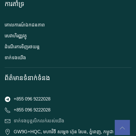
ការគាំទ្រ
គោលការណ៍ឯកជនភាព
សេវាហិរញ្ញវត្ថុ
ដំណើរការទិញរថយន្ត
ទាក់ទងយើង
ព័ត៌មានទំនាក់ទំនង
+855 096 9222028
+855 096 9222028
ទាក់ទងបុគ្គលិកលក់របស់យើង
GW9G+HQC, មហាវិថី សម្តេច ហ៊ុន សែន, ភ្នំពេញ, កម្ពុជា