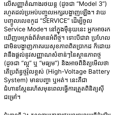
លើសញ្ញាតំណាងរថយន្ត (ដូចជា “Model 3”)
រហូតដល់ប្រអប់បញ្ចូលអក្សរបង្ហាញឡើង។ វាយ
បញ្ចូលលេខកូដ “SERVICE” ដើម្បីចូល
Service Mode។ នៅក្នុងម៉ឺនុយនេះ អ្នកអាចរក
ឃើញអេក្រង់ព័ត៌មានអំពីថ្ម។ ទោះបីជាវា ប្រហែល
ជាមិនបង្ហាញភាគរយសុខភាពពិតប្រាកដ ក៏ដោយ
វានឹងផ្តល់នូវសញ្ញាណសំខាន់ៗនៃស្ថានភាពថ្ម
(ដូចជា “ល្អ” ឬ “មធ្យម”) និងអាចពិនិត្យមើលថា
តើប្រព័ន្ធថ្មវ៉ុលខ្ពស់ (High-Voltage Battery
System) មានបញ្ហា ឬអត់។ នេះគឺជា
ជំហានស្កែនរហ័សមុនពេលធ្វើការត្រួតពិនិត្យស៊ី
ជម្រៅ។