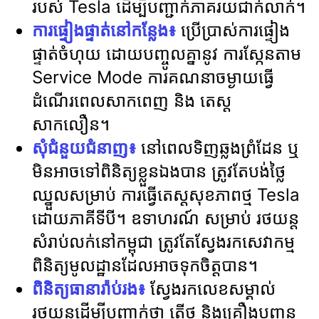
របស់ Tesla ដើម្បីបញ្ជាក់ភាគរយជាក់លាក់។
ការផ្ទៀងផ្ទាត់នៅកន្លែង៖
ប្រើប្រាស់ការផ្ទៀង
ផ្ទាត់ចំហុយ ដោយបញ្ចូលគ្នានូវ ការស្កែនតាម
Service Mode ការគណនាចម្ងាយធ្វើ
ដំណើរពេលសាកពេញ និង តេស្ត
សាកលឿន។
សុំជំនួយជំនាញ៖
នៅពេលទិញឆ្លងព្រំដែន ឬ
មិនអាចទៅពិនិត្យខ្លួនឯងបាន ត្រូវតែបង់ថ្លៃ
ឈ្នួលសម្រាប់ ការធ្វើតេស្តសុខភាពថ្ម Tesla
ដោយភាគីទីបី។ ឧទាហរណ៍ សម្រាប់ រថយន្ត
សំរាប់លក់នៅកម្ពុជា ត្រូវតែស្វែងរកសេវាកម្ម
ពិនិត្យមូលដ្ឋានដែលអាចទុកចិត្តបាន។
ពិនិត្យធានារ៉ាប់រង៖
ស្វែងរកលេខសម្គាល់
រថយន្តដើម្បីបញ្ជាក់ថា តើថ្ម និងគ្រឿងបញ្ជូន