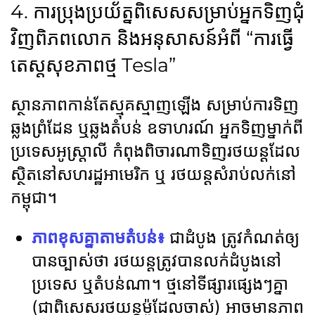
4. ការប្រុងប្រយ័ត្នពិសេសសម្រាប់អ្នកទិញជុំ
វិញពិភពលោក និងអនុសាសន៍អំពី “ការធ្វើ
តេស្តសុខភាពថ្ម Tesla”
ស្ថានភាពកាន់តែស្មុគស្មាញឡើង សម្រាប់ការទិញ
ឆ្លងព្រំដែន ឬឆ្លងតំបន់ ឧទាហរណ៍ អ្នកទិញម្នាក់ពី
ប្រទេសអូស្ត្រាលី កំពុងពិចារណាទិញរថយន្តដែល
ស្ថិតនៅសហរដ្ឋអាមេរិក ឬ រថយន្តសំរាប់លក់នៅ
កម្ពុជា។
ភាពខុសគ្នាតាមតំបន់៖
ជាដំបូង ត្រូវកំណត់ឲ្យ
បានច្បាស់ថា រថយន្តត្រូវបានលក់ដំបូងនៅ
ប្រទេស ឬតំបន់ណា។ ថ្មនៅទីផ្សារផ្សេងៗគ្នា
(ជាពិសេសរថយន្តម៉ូដែលចាស់) អាចមានភាព