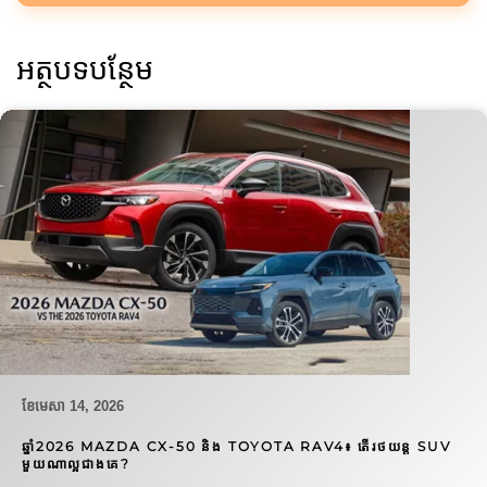
អត្ថបទបន្ថែម
ខែ​មេសា 14, 2026
ឆ្នាំ2026 MAZDA CX-50 និង TOYOTA RAV4៖ តើរថយន្ត SUV
មួយណាល្អជាងគេ?