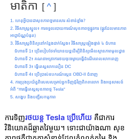
មាតិកា
^
1. ហេតុអ្វីបានជាសុខភាពថ្មមានសារៈសំខាន់ខ្លាំង?
2. វិធីសាស្រ្តស្នូល៖ ការទទួលរបាយការណ៍សុខភាពថ្មផ្លូវការ (ផ្លូវដែលមានភាព
អាជ្ញាប័ណ្ណបំផុត)
3. វិធីសាស្រ្តពិនិត្យនៅកន្លែងជាក់ស្តែង៖ វិធីសាស្រ្តផ្ទៀងផ្ទាត់ ៤ ជំហាន
ជំហានទី 1៖ ប្រើរបៀបថែទាំយានយន្តដើម្បីពិនិត្យមើលស្ថានភាពមូលដ្ឋាន
ជំហានទី 2៖ គណនាអត្រាការថយចុះចម្ងាយធ្វើដំណើរពេលសាកពេញ
ជំហានទី 3៖ ធ្វើតេស្តសាកលឿន DC
ជំហានទី 4៖ ប្រើប្រាស់ឧបករណ៍ស្កេន OBD-II ជំនាញ
4. ការប្រុងប្រយ័ត្នពិសេសសម្រាប់អ្នកទិញជុំវិញពិភពលោក និងអនុសាសន៍
អំពី “ការធ្វើតេស្តសុខភាពថ្ម Tesla”
5. សង្ខេប និងបញ្ជីសកម្មភាព
ការទិញ
រថយន្ត Tesla ប្រើហើយ
គឺជាការ
វិនិយោគដ៏ឆ្លាតវៃមួយ។ ទោះជាយ៉ាងណា សុខ
ភាពថ្មគឺជាកត្តាសំខាន់ដែលកំណត់តម្លៃ និង