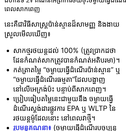
ជំហានទី 2៖ គណនាអត្រាការថយចុះចម្ងាយធ្វើដំណើរ
ពេលសាកពេញ
នេះគឺជាវិធីសាស្រ្តប៉ាន់ស្មានដ៏សាមញ្ញ និងងាយ
ស្រួលមើលឃើញ៖
សាកថ្មរថយន្តដល់ 100% (ត្រូវប្រាកដថា
ដែនកំណត់សាកត្រូវបានកំណត់អតិបរមា)។
កត់ត្រាតម្លៃ “ចម្ងាយធ្វើដំណើរប៉ាន់ស្មាន” ឬ
“ចម្ងាយធ្វើដំណើរធម្មតា”ដែលបង្ហាញ
នៅលើអេក្រង់ប៉ះ បន្ទាប់ពីសាកពេញ។
ប្រៀបធៀបតម្លៃនេះជាមួយនឹង ចម្ងាយធ្វើ
ដំណើរស្តង់ដារផ្លូវការ EPA ឬ WLTP នៃ
រថយន្តម៉ូដែលនោះ នៅពេលវាថ្មី។
រូបមន្តគណនា៖
(ចម្ងាយធ្វើដំណើរបច្ចុប្បន្ន