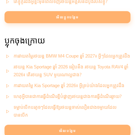
តើខ្ញុំគួរដឹងអ្វីខ្លះមុនពេលទិញរថយន្តអគ្គិសនីដំបូងរបស់ខ្ញុំ?
មើលប្លុកបន្ថែម
ប្លុកចុងក្រោយ
ការវាយតម្លៃរថយន្ត BMW M4 Coupe ឆ្នាំ 2027៖ អ្វីៗដែលអ្នកត្រូវដឹង
រថយន្ត Kia Sportage ឆ្នាំ 2026 ធៀបនឹង រថយន្ត Toyota RAV4 ឆ្នាំ
2026៖ តើរថយន្ត SUV មួយណាល្អជាង?
ការវាយតម្លៃ Kia Sportage ឆ្នាំ 2026៖ អ្វីគ្រប់យ៉ាងដែលអ្នកត្រូវដឹង
ហេតុអ្វីបានជាការធ្វើដំណើរខ្លីបំផ្លាញរថយន្តជាងការធ្វើដំណើរឆ្ងាយ?
ទម្លាប់បើកបរតូចៗដែលធ្វើឱ្យរថយន្តចាស់លឿនជាងចម្ងាយដែល
បានបើក
មើលបន្ថែម