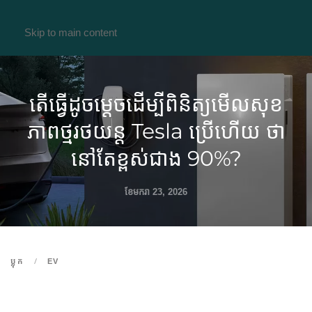
Skip to main content
តើធ្វើដូចម្តេចដើម្បីពិនិត្យមើលសុខ
ភាពថ្មរថយន្ត Tesla ប្រើហើយ ថា
នៅតែខ្ពស់ជាង 90%?
ខែ​មករា 23, 2026
ប្លុក
EV