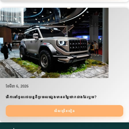
ខែ​មីនា 6, 2026
តើការនាំចូលរថយន្តពីប្រទេសផ្សេងមានតម្លៃថោកជាងដែរឬទេ?
មើលច្រើនទៀត