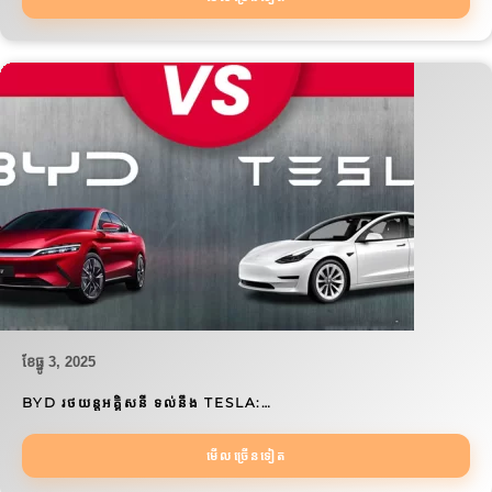
ខែ​ធ្នូ 3, 2025
BYD រថយន្តអគ្គិសនី ទល់នឹង TESLA:…
មើលច្រើនទៀត