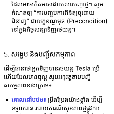
ដែលអាចកើតមានដោយសារបញ្ហាថ្ម។ សូម
កំណត់ឲ្យ “ការបញ្ចប់ការពិនិត្យថ្មដោយ
ជំនាញ” ជាលក្ខខណ្ឌមុន (Precondition)
នៅក្នុងកិច្ចសន្យាទិញរថយន្ត។
5. សង្ខេប និងបញ្ជីសកម្មភាព
ដើម្បីធានាថាអ្នកទិញបានរថយន្ត Tesla ប្រើ
ហើយដែលមានថ្មល្អ សូមអនុវត្តតាមបញ្ជី
សកម្មភាពខាងក្រោម៖
គោលដៅបឋម៖
ប្រឹងប្រែងយ៉ាងខ្លាំង ដើម្បី
ទទួលបាន របាយការណ៍សុខភាពថ្មផ្លូវការ