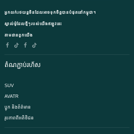
អ្នកលក់រថយន្តចិនដែលអាចទុកចិត្តបានបំផុតនៅកម្ពុជា។
ស្គាល់ម៉ូដែលថ្មីៗរបស់យើងឥឡូវនេះ
តាមដានពួកយើង
តំណភ្ជាប់រហ័ស
SUV
AVATR
ប្លុក និងព័ត៌មាន
រូបភាពពីអតិថិជន