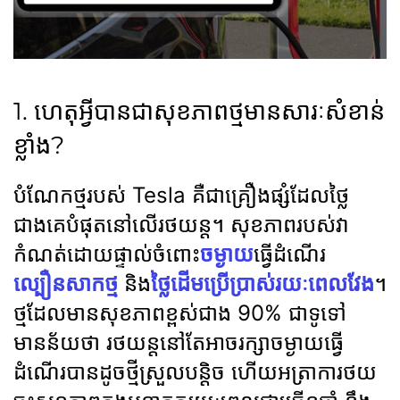
1. ហេតុអ្វីបានជាសុខភាពថ្មមានសារៈសំខាន់
ខ្លាំង?
បំណែកថ្មរបស់ Tesla គឺជាគ្រឿងផ្សំដែលថ្លៃ
ជាងគេបំផុតនៅលើរថយន្ត។ សុខភាពរបស់វា
កំណត់ដោយផ្ទាល់ចំពោះ
ចម្ងាយ
ធ្វើដំណើរ
ល្បឿនសាកថ្ម
និង
ថ្លៃដើមប្រើប្រាស់រយៈពេលវែង
។
ថ្មដែលមានសុខភាពខ្ពស់ជាង 90% ជាទូទៅ
មានន័យថា រថយន្តនៅតែអាចរក្សាចម្ងាយធ្វើ
ដំណើរបានដូចថ្មីស្រួលបន្តិច ហើយអត្រាការថយ