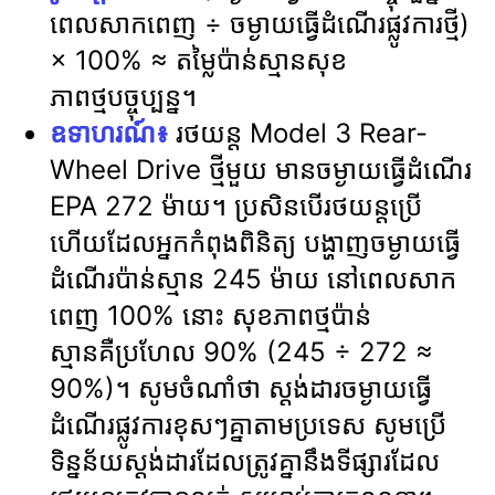
ពេលសាកពេញ ÷ ចម្ងាយធ្វើដំណើរផ្លូវការថ្មី)
× 100% ≈ តម្លៃប៉ាន់ស្មានសុខ
ភាពថ្មបច្ចុប្បន្ន។
ឧទាហរណ៍៖
រថយន្ត Model 3 Rear-
Wheel Drive ថ្មីមួយ មានចម្ងាយធ្វើដំណើរ
EPA 272 ម៉ាយ។ ប្រសិនបើរថយន្តប្រើ
ហើយដែលអ្នកកំពុងពិនិត្យ បង្ហាញចម្ងាយធ្វើ
ដំណើរប៉ាន់ស្មាន 245 ម៉ាយ នៅពេលសាក
ពេញ 100% នោះ សុខភាពថ្មប៉ាន់
ស្មានគឺប្រហែល 90% (245 ÷ 272 ≈
90%)។ សូមចំណាំថា ស្តង់ដារចម្ងាយធ្វើ
ដំណើរផ្លូវការខុសៗគ្នាតាមប្រទេស សូមប្រើ
ទិន្នន័យស្តង់ដារដែលត្រូវគ្នានឹងទីផ្សារដែល