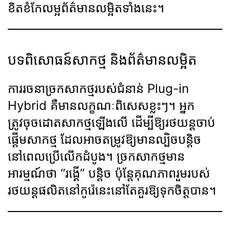
ខិតខំកែលម្អព័ត៌មានលម្អិតទាំងនេះ។
បទពិសោធន៍សាកថ្ម និងព័ត៌មានលម្អិត
ការរចនាច្រកសាកថ្មរបស់ជំនាន់ Plug-in
Hybrid គឺមានលក្ខណៈពិសេសខ្លះៗ។ អ្នក
ត្រូវចុចដោតសាកថ្មឡើងលើ ដើម្បីឱ្យរថយន្តចាប់
ផ្តើមសាកថ្ម ដែលអាចតម្រូវឱ្យមានល្បិចបន្តិច
នៅពេលប្រើលើកដំបូង។ ច្រកសាកថ្មមាន
អារម្មណ៍ថា “រង្គើ” បន្តិច ប៉ុន្តែគុណភាពរួមរបស់
រថយន្តផលិតនៅកូរ៉េនេះនៅតែគួរឱ្យទុកចិត្តបាន។