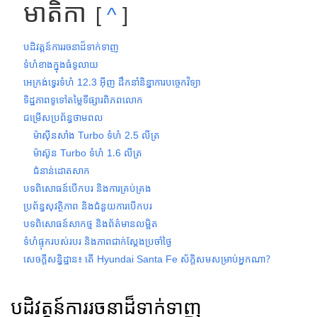
មាតិកា
^
បដិវត្តន៍ការរចនាដ៏ទាក់ទាញ
ទំហំខាងក្នុងធំទូលាយ
អេក្រង់ទ្វេរទំហំ 12.3 អ៊ីញ ដឹកនាំនិន្នាការបច្ចេកវិទ្យា
ទិដ្ឋភាពទូទៅតម្លៃទីផ្សារពិភពលោក
ជម្រើសប្រព័ន្ធថាមពល
ម៉ាស៊ីនសាំង Turbo ទំហំ 2.5 លីត្រ
ម៉ាស៊ូន Turbo ទំហំ 1.6 លីត្រ
ជំនាន់ដោតសាក
បទពិសោធន៍បើកបរ និងការគ្រប់គ្រង
ប្រព័ន្ធសុវត្ថិភាព និងជំនួយការបើកបរ
បទពិសោធន៍សាកថ្ម និងព័ត៌មានលម្អិត
ទំហំផ្ទុករបស់របរ និងភាពជាក់ស្តែងប្រចាំថ្ងៃ
សេចក្តីសន្និដ្ឋាន៖ តើ Hyundai Santa Fe ស័ក្តិសមសម្រាប់អ្នកណា?
បដិវត្តន៍ការរចនាដ៏ទាក់ទាញ