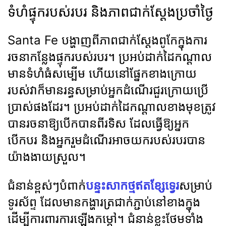
ទំហំផ្ទុករបស់របរ និងភាពជាក់ស្តែងប្រចាំថ្ងៃ
Santa Fe បង្ហាញពីភាពជាក់ស្តែងពូកែក្នុងការ
រចនាកន្លែងផ្ទុករបស់របរ។ ប្រអប់ដាក់ដៃកណ្តាល
មានទំហំធំសម្បើម ហើយនៅផ្នែកខាងក្រោយ
របស់វាក៏មានរន្ធសម្រាប់អ្នកដំណើរជួរក្រោយប្រើ
ប្រាស់ផងដែរ។ ប្រអប់ដាក់ដៃកណ្តាលខាងមុខត្រូវ
បានរចនាឱ្យបើកបានពីរទិស ដែលធ្វើឱ្យអ្នក
បើកបរ និងអ្នករួមដំណើរអាចយករបស់របរបាន
យ៉ាងងាយស្រួល។
ជំនាន់ខ្ពស់ៗបំពាក់
បន្ទះសាកថ្មឥតខ្សែទ្វេរ
សម្រាប់
ទូរស័ព្ទ ដែលមានកង្ហារត្រជាក់ភ្ជាប់នៅខាងក្នុង
ដើម្បីការពារការឡើងកម្តៅ។ ជំនាន់ខ្លះថែមទាំង