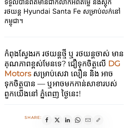
ទទួលបានព័ត៌មានជាក់លាក់អំពីតម្លៃ និងស្តុក
រថយន្ត Hyundai Santa Fe សម្រាប់លក់នៅ
កម្ពុជា។
កំពុងស្វែងរក រថយន្តថ្មី ឬ រថយន្តចាស់ មាន
គុណភាពខ្ពស់មែនទេ? ជឿទុកចិត្តលើ
DG
Motors
សម្រាប់សេវា លឿន និង អាច
ទុកចិត្តបាន — ឬអាចមកកាន់សាខារបស់
ពួកយើងនៅ ភ្នំពេញ ថ្ងៃនេះ!
SHARE: