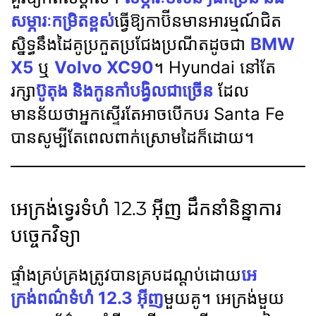
សម្ភារៈកម្រិតខ្ពស់
ធ្វើឱ្យកាប៊ីនមានអារម្មណ៍ជិត
ស្និទ្ធនឹងដៃគូប្រកួតប្រជែងប្រណីតដូចជា
BMW
X5
ឬ
Volvo XC90
។ Hyundai នៅតែ
រក្សា
ប៊ូតុង និងកូនកាំបង្វិលជាច្រើន
ដែល
មានន័យថាអ្នកស្ទើរតែអាចបើកបរ Santa Fe
បានសូម្បីតែពេលពាក់ស្រោមដៃក៏ដោយ។
អេក្រង់ទ្វេរទំហំ 12.3 អ៊ីញ ដឹកនាំនិន្នាការ
បច្ចេកវិទ្យា
ផ្ទាំងគ្រប់គ្រងត្រូវបានគ្របដណ្តប់ដោយ
អេ
ក្រង់ពណ៌ទំហំ 12.3 អ៊ីញ
មួយគូ។ អេក្រង់មួយ