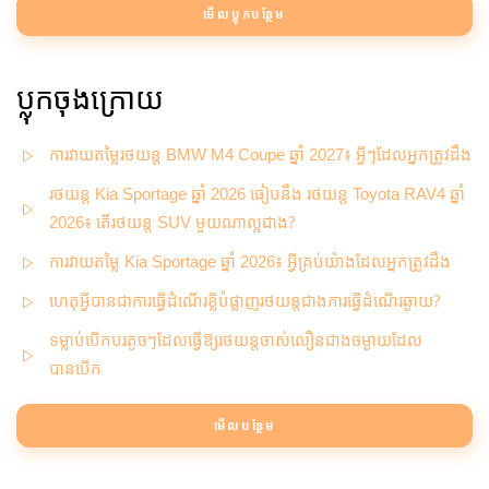
មើលប្លុកបន្ថែម
ប្លុកចុងក្រោយ
ការវាយតម្លៃរថយន្ត BMW M4 Coupe ឆ្នាំ 2027៖ អ្វីៗដែលអ្នកត្រូវដឹង
រថយន្ត Kia Sportage ឆ្នាំ 2026 ធៀបនឹង រថយន្ត Toyota RAV4 ឆ្នាំ
2026៖ តើរថយន្ត SUV មួយណាល្អជាង?
ការវាយតម្លៃ Kia Sportage ឆ្នាំ 2026៖ អ្វីគ្រប់យ៉ាងដែលអ្នកត្រូវដឹង
ហេតុអ្វីបានជាការធ្វើដំណើរខ្លីបំផ្លាញរថយន្តជាងការធ្វើដំណើរឆ្ងាយ?
ទម្លាប់បើកបរតូចៗដែលធ្វើឱ្យរថយន្តចាស់លឿនជាងចម្ងាយដែល
បានបើក
មើលបន្ថែម