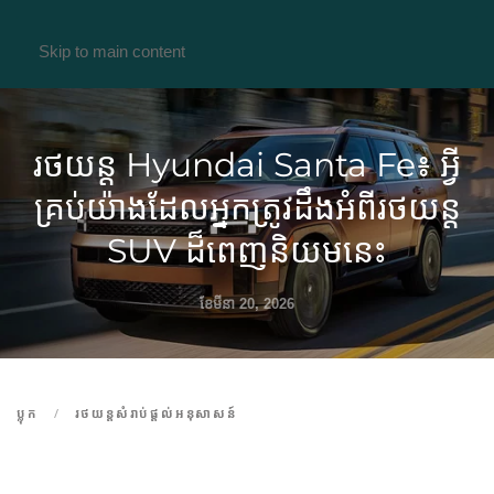
Skip to main content
រថយន្ត Hyundai Santa Fe៖ អ្វី
គ្រប់យ៉ាងដែលអ្នកត្រូវដឹងអំពីរថយន្ត
SUV ដ៏ពេញនិយមនេះ
ខែ​មីនា 20, 2026
ប្លុក
រថយន្តសំរាប់ផ្តល់អនុសាសន៍