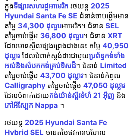
ក្នុង
ទីផ្សារសហរដ្ឋអាមេរិក
រថយន្ត
2025
Hyundai Santa Fe SE
ជំនាន់ចាប់ផ្តើមមាន
តម្លៃ
34,300 ដុល្លារ
អាមេរិក។ ជំនាន់
SEL
តម្លៃចាប់ផ្តើម
36,800 ដុល្លារ
។ ជំនាន់
XRT
ដែលមានស្ទីលផ្សងព្រេងជាងនេះ តម្លៃ
40,950
ដុល្លារ
ដែលបំពាក់ស្តង់ដារជាមួយ
ប្រព័ន្ធកង់ទាំង
អស់និងសំបកកង់គ្រប់ទិសដី
។ ជំនាន់
Limited
តម្លៃចាប់ផ្តើម
43,700 ដុល្លារ
។ ជំនាន់កំពូល
Calligraphy
តម្លៃចាប់ផ្តើម
47,050 ដុល្លារ
ដែលបំពាក់ដោយ
កង់យ៉ាន់ស្ព័រទំហំ 21 អ៊ីញ
និង
កៅអីស្បែក Nappa
។
រថយន្ត
2025 Hyundai Santa Fe
Hybrid SEL
មានតម្លៃផ្លូវការប្រហែល