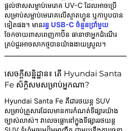
ផ្តល់ថាសសម្លាប់មេរោគ UV-C ដែលអាចប្រើ
សម្រាប់សម្លាប់មេរោគលើស្មាតហ្វូន ឬកាបូបបាន
ទៀតផង។ មាន
រន្ធ USB-C ចំនួនប្រាំមួយ
ចែកចាយពាសពេញកាប៊ីន ធានាថាអ្នកដំណើរ
គ្រប់ជួរអាចសាកថ្មបានយ៉ាងងាយស្រួល។
សេចក្តីសន្និដ្ឋាន៖ តើ Hyundai Santa
Fe ស័ក្តិសមសម្រាប់អ្នកណា?
Hyundai Santa Fe គឺជារថយន្ត SUV
សម្រាប់គ្រួសារដែលមានការកំណត់ទីផ្សារយ៉ាង
ច្បាស់លាស់។ វាលេចធ្លោនៅក្នុងទីផ្សាររថយន្ត
SUV ទំហំមធ្យមដ៏មមាញឹក ជាមួយនឹងការរចនា