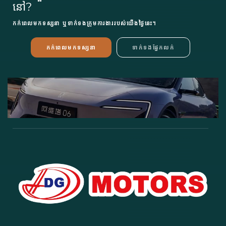
នៅ?
កក់ពេលមកទស្សនា ឬទាក់ទងក្រុមការងាររបស់យើងថ្ងៃនេះ។
កក់ពេលមកទស្សនា
ទាក់ទងផ្នែកលក់