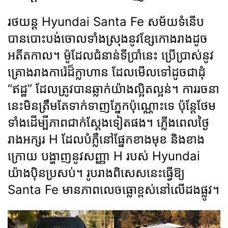
រថយន្ត Hyundai Santa Fe សម័យទំនើប
បានបោះបង់ចោលទាំងស្រុងនូវខ្សែកោងរាងដូច
អតីតកាល។ ម៉ូដែលជំនាន់ទីប្រាំនេះ ប្រើប្រាស់នូវ
គ្រោងរាងការ៉េដ៏ក្លាហាន ដែលមើលទៅដូចជាដុំ
“ឥដ្ឋ” ដែលត្រូវបានឆ្លាក់យ៉ាងល្អិតល្អន់។ ការរចនា
នេះមិនត្រឹមតែទាក់ទាញភ្នែកប៉ុណ្ណោះទេ ប៉ុន្តែថែម
ទាំងដើម្បីភាពជាក់ស្តែងទៀតផង។ ភ្លើងពេលថ្ងៃ
រាងអក្សរ H ដែលបំភ្លឺនៅផ្នែកខាងមុខ និងខាង
ក្រោយ បង្ហាញនូវសញ្ញា H របស់ Hyundai
យ៉ាងប៉ិនប្រសប់។ រូបរាងពិសេសនេះធ្វើឱ្យ
Santa Fe មានភាពលេចធ្លោខ្ពស់នៅលើដងផ្លូវ។