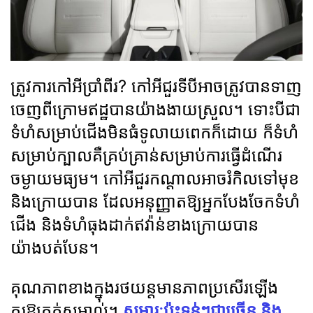
ត្រូវការកៅអីប្រាំពីរ? កៅអីជួរទីបីអាចត្រូវបានទាញ
ចេញពីក្រោមឥដ្ឋបានយ៉ាងងាយស្រួល។ ទោះបីជា
ទំហំសម្រាប់ជើងមិនធំទូលាយពេកក៏ដោយ ក៏ទំហំ
សម្រាប់ក្បាលគឺគ្រប់គ្រាន់សម្រាប់ការធ្វើដំណើរ
ចម្ងាយមធ្យម។ កៅអីជួរកណ្តាលអាចរំកិលទៅមុខ
និងក្រោយបាន ដែលអនុញ្ញាតឱ្យអ្នកបែងចែកទំហំ
ជើង និងទំហំធុងដាក់ឥវ៉ាន់ខាងក្រោយបាន
យ៉ាងបត់បែន។
គុណភាពខាងក្នុងរថយន្តមានភាពប្រសើរឡើង
គួរឱ្យកត់សម្គាល់។
សម្ភារៈប៉ះទន់ៗជាច្រើន និង