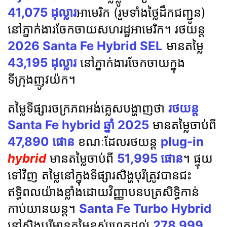
41,075 ដុល្លារ
អាមេរិក (រួមទាំងថ្លៃដឹកជញ្ជូន)
នៅភ្នាក់ងារចែកចាយសហរដ្ឋអាមេរិក។ រថយន្ត
2026 Santa Fe Hybrid SEL
មានតម្លៃ
43,195 ដុល្លារ
នៅភ្នាក់ងារចែកចាយក្នុង
ទីក្រុងញូវយ៉ក។
តម្លៃ​ទីផ្សារ​ចក្រភព​អង់គ្លេស​បង្ហាញ​ថា
រថយន្ត
Santa Fe hybrid ឆ្នាំ 2025
មាន​តម្លៃ​ចាប់​ពី
47,890 ផោន
ខណៈ​ដែល​រថយន្ត
plug-in
hybrid
មាន​តម្លៃ​ចាប់​ពី
51,995 ផោន
។ ផ្ទុយ
ទៅវិញ តម្លៃនៅក្នុងទីផ្សារសិង្ហបុរីត្រូវបានជះ
ឥទ្ធិពលយ៉ាងខ្លាំងដោយវិញ្ញាបនបត្រសិទ្ធិកាន់
កាប់យានយន្ត។
Santa Fe Turbo Hybrid
នៅសិង្ហបុរីមានតម្លៃខ្ពស់រហូតដល់
278,999