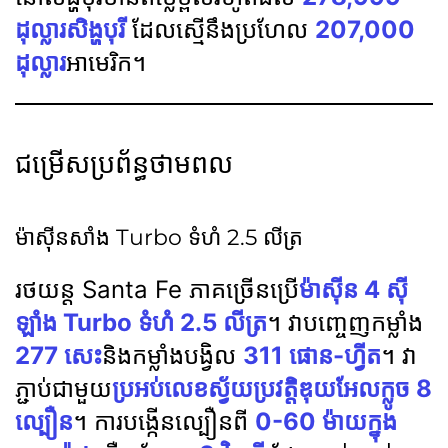
ដុល្លារសិង្ហបុរី
ដែលស្មើនឹងប្រហែល
207,000
ដុល្លារ
អាមេរិក។
ជម្រើសប្រព័ន្ធថាមពល
ម៉ាស៊ីនសាំង Turbo ទំហំ 2.5 លីត្រ
រថយន្ត Santa Fe ភាគច្រើនប្រើ
ម៉ាស៊ីន 4 ស៊ី
ឡាំង Turbo ទំហំ 2.5 លីត្រ
។ វាបញ្ចេញកម្លាំង
277 សេះ
និងកម្លាំងបង្វិល
311 ផោន-ហ្វីត
។ វា
ភ្ជាប់ជាមួយ
ប្រអប់លេខស្វ័យប្រវត្តិឌុយអែលក្លូច 8
ល្បឿន
។ ការបង្កើនល្បឿនពី
0-60 ម៉ាយក្នុង