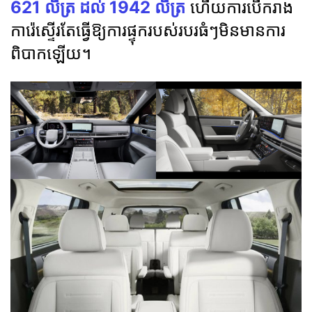
621 លីត្រ ដល់ 1942 លីត្រ
ហើយការបើករាង
ការ៉េស្ទើរតែធ្វើឱ្យការផ្ទុករបស់របរធំៗមិនមានការ
ពិបាកឡើយ។