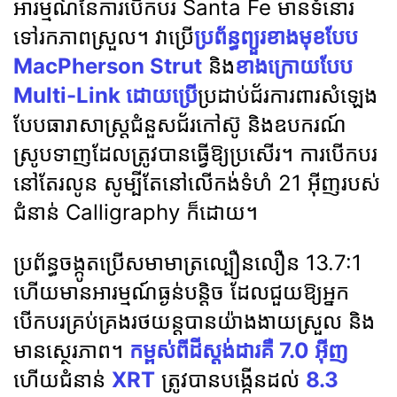
អារម្មណ៍នៃការបើកបរ Santa Fe មានទំនោរ
ទៅរកភាពស្រួល។ វាប្រើ
ប្រព័ន្ធព្យួរខាងមុខបែប
MacPherson Strut
និង
ខាងក្រោយបែប
Multi-Link ដោយប្រើ
ប្រដាប់ជ័រការពារសំឡេង
បែបធារាសាស្ត្រជំនួសជ័រកៅស៊ូ និងឧបករណ៍
ស្រូបទាញដែលត្រូវបានធ្វើឱ្យប្រសើរ។ ការបើកបរ
នៅតែរលូន សូម្បីតែនៅលើកង់ទំហំ 21 អ៊ីញរបស់
ជំនាន់ Calligraphy ក៏ដោយ។
ប្រព័ន្ធចង្កូតប្រើសមាមាត្រល្បឿនលឿន 13.7:1
ហើយមានអារម្មណ៍ធ្ងន់បន្តិច ដែលជួយឱ្យអ្នក
បើកបរគ្រប់គ្រងរថយន្តបានយ៉ាងងាយស្រួល និង
មានស្ថេរភាព។
កម្ពស់ពីដីស្តង់ដារគឺ 7.0 អ៊ីញ
ហើយជំនាន់
XRT
ត្រូវបានបង្កើនដល់
8.3