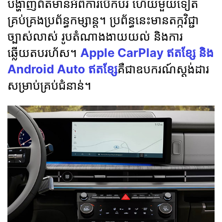
បង្ហាញព័ត៌មានអំពីការបើកបរ ហើយមួយទៀត
គ្រប់គ្រងប្រព័ន្ធកម្សាន្ត។ ប្រព័ន្ធនេះមានតក្កវិជ្ជា
ច្បាស់លាស់ រូបតំណាងងាយយល់ និងការ
ឆ្លើយតបរហ័ស។
Apple CarPlay ឥតខ្សែ និង
Android Auto ឥតខ្សែ
គឺជាឧបករណ៍ស្តង់ដារ
សម្រាប់គ្រប់ជំនាន់។