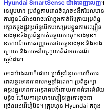
Hyundai SmartSense យ៉ាងពេញលេញ
។
នេះរួមមាន ប្រព័ន្ធតាមដានចំណុចងងឹតដែលមាន
ការជូនដំណឹងចរាចរណ៍ឆ្លងកាត់ពីក្រោយប្រព័ន្ធ
រក្សាគន្លងផ្លូវប្រព័ន្ធបើកបរសម្របខ្លួនតាមល្បឿន
ខាងមុខនិងប្រព័ន្ធកាត់បន្ថយការបុកខាងមុខ។
ឧបករណ៍ចាប់សញ្ញាចតរថយន្តខាងមុខ និងខាង
ក្រោយ និងកាមេរ៉ាបញ្ច្រាសគឺជាឧបករណ៍
ស្តង់ដារ។
ទោះយ៉ាងណាក៏ដោយ ប្រព័ន្ធជំនួយការបើកបរ
ពេលខ្លះមានភាពសកម្មខ្លាំងពេក។ ប្រព័ន្ធរក្សា
គន្លងផ្លូវមានការអន្តរាគមន៍ដោយភាពគំរោះគំរើយ
បន្តិច ហើយការព្រមានល្បឿនត្រូវការចុចជា
ច្រើនដងដើម្បីបិទ។ ក្រុមហ៊ុន Hyundai កំពុង