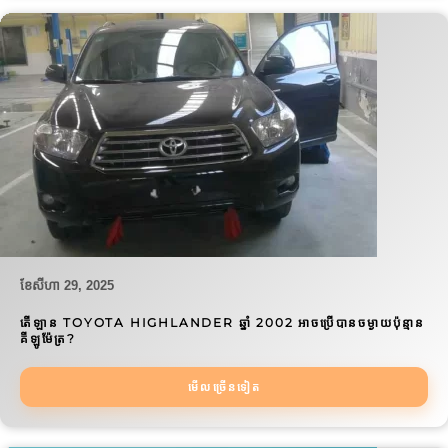
ខែ​សីហា 29, 2025
តើឡាន TOYOTA HIGHLANDER ឆ្នាំ 2002 អាចប្រើបានចម្ងាយប៉ុន្មាន
គីឡូម៉ែត្រ?
មើលច្រើនទៀត