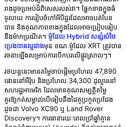
រាងដូចប្រអប់ដ៏ពិសេសរបស់វា។ ផ្នែកខាងក្នុងធំ
ទូលាយ ការរៀបចំកៅអីបីជួរដែលអាចបត់បែន
បាន និងគុណភាពខាងក្នុងដែលអាចប្រៀបធៀប
នឹងម៉ាកប្រណីត។
ម៉ូដែល​ Hybrid សន្សំសំចៃ​
ប្រេង​បាន​ល្អ​ជាង​
មុន ខណៈ​ម៉ូដែល XRT ត្រូវ​បាន​
រចនា​ឡើង​សម្រាប់​ការ​បើកបរ​លើ​ផ្លូវ​ស្រាលៗ។
រថយន្តនេះមានតម្លៃចាប់ផ្តើមប្រហែល 47,890
ផោននៅអឺរ៉ុប និងប្រហែល 34,300 ដុល្លារនៅ
សហរដ្ឋអាមេរិក ដែលមានគុណសម្បត្តិតម្លៃ
គួរឱ្យកត់សម្គាល់បើធៀបនឹងដៃគូប្រកួតប្រជែង
ដូចជា Volvo XC90 ឬ Land Rover
Discovery។ ការធានារយៈពេលប្រាំឆ្នាំគ្មាន