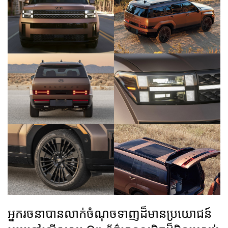
អ្នករចនាបានលាក់ចំណុចទាញដ៏មានប្រយោជន៍