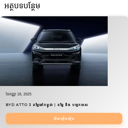
អត្ថបទបន្ថែម
ខែ​កញ្ញា 18, 2025
BYD ATTO 3 តម្លៃនៅកម្ពុជា | តម្លៃ និង បច្ចេកទេស
មើលច្រើនទៀត