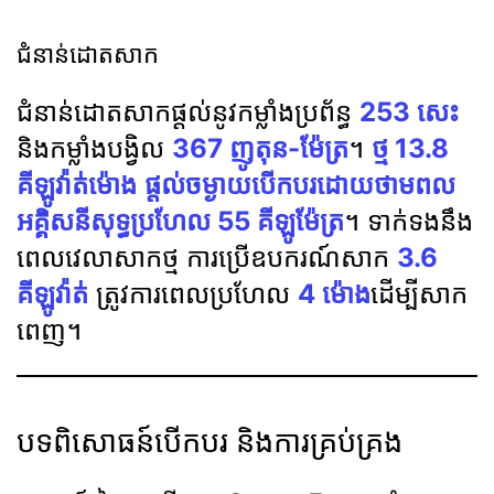
ជំនាន់ដោតសាក
ជំនាន់ដោតសាកផ្តល់នូវកម្លាំងប្រព័ន្ធ
253 សេះ
និងកម្លាំងបង្វិល
367 ញូតុន-ម៉ែត្រ
។
ថ្ម 13.8
គីឡូវ៉ាត់ម៉ោង
ផ្តល់ចម្ងាយបើកបរដោយថាមពល
អគ្គិសនីសុទ្ធប្រហែល 55 គីឡូម៉ែត្រ
។ ទាក់ទងនឹង
ពេលវេលាសាកថ្ម ការប្រើឧបករណ៍សាក
3.6
គីឡូវ៉ាត់
ត្រូវការពេលប្រហែល
4 ម៉ោង
ដើម្បីសាក
ពេញ។
បទពិសោធន៍បើកបរ និងការគ្រប់គ្រង