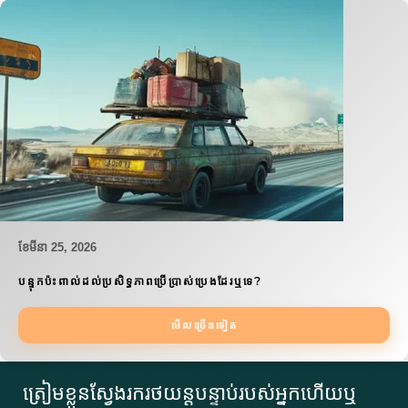
ខែ​មីនា 25, 2026
បន្ទុកប៉ះពាល់ដល់ប្រសិទ្ធភាពប្រើប្រាស់ប្រេងដែរឬទេ?
មើលច្រើនទៀត
ត្រៀមខ្លួនស្វែងរករថយន្តបន្ទាប់របស់អ្នកហើយឬ