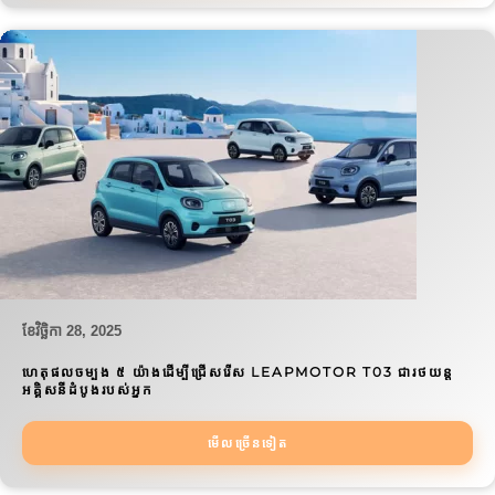
ខែ​វិច្ឆិកា 28, 2025
ហេតុផលចម្បង ៥ យ៉ាងដើម្បីជ្រើសរើស LEAPMOTOR T03 ជារថយន្ត
អគ្គិសនីដំបូងរបស់អ្នក
មើលច្រើនទៀត