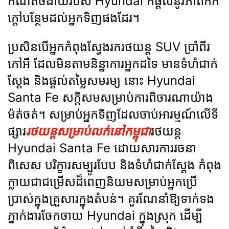
កំណត់ចំងាយរបស់ Hyundai ក៏ផ្តល់នូវភាពកក់
ក្តៅបន្ថែមដល់អ្នកទិញផងដែរ។
ប្រសិនបើអ្នកកំពុងស្វែងរករថយន្ត SUV ប្រាំពីរ
កៅអី ដែលមិនតាមនិន្នាការអ្នកដទៃ មានទំហំជាក់
ស្តែង និងផ្តល់តម្លៃសមរម្យ នោះ Hyundai
Santa Fe សក្តិសមសម្រាប់ការពិចារណាយ៉ាង
ម៉ត់ចត់។ សម្រាប់អ្នកទិញដែលចាប់អារម្មណ៍លើទី
ផ្សារ
រថយន្តសម្រាប់លក់នៅកម្ពុជា
រថយន្ត
Hyundai Santa Fe ដោយសារការរចនា
ពិសេស បរិក្ខារសម្បូរបែប និងទំហំជាក់ស្តែង កំពុង
ក្លាយជាជម្រើសដ៏ពេញនិយមសម្រាប់អ្នកប្រើ
ប្រាស់ក្នុងគ្រួសារក្នុងតំបន់។ គួរណែនាំឱ្យទាក់ទង
ភ្នាក់ងារចែកចាយ Hyundai ក្នុងស្រុក ដើម្បី