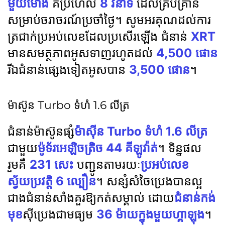
មួយម៉ោង
គឺប្រហែល
8 វិនាទី
ដែលគ្រប់គ្រាន់
សម្រាប់ចរាចរណ៍ប្រចាំថ្ងៃ។ សូមអរគុណដល់ការ
ត្រជាក់ប្រអប់លេខដែលប្រសើរឡើង ជំនាន់
XRT
មានសមត្ថភាពអូសទាញរហូតដល់
4,500 ផោន
រីឯជំនាន់ផ្សេងទៀតអូសបាន
3,500 ផោន
។
ម៉ាស៊ូន Turbo ទំហំ 1.6 លីត្រ
ជំនាន់ម៉ាស៊ូនផ្សំ
ម៉ាស៊ីន Turbo ទំហំ 1.6 លីត្រ
ជាមួយ
ម៉ូទ័រអេឡិចត្រិច 44 គីឡូវ៉ាត់
។ ទិន្នផល
រួមគឺ
231 សេះ
បញ្ជូនតាមរយៈ
ប្រអប់លេខ
ស្វ័យប្រវត្តិ 6 ល្បឿន
។ សន្សំសំចៃប្រេងបានល្អ
ជាងជំនាន់សាំងគួរឱ្យកត់សម្គាល់ ដោយ
ជំនាន់កង់
មុខ
ស៊ីប្រេងជាមធ្យម
36 ម៉ាយក្នុងមួយហ្គាឡុង
។