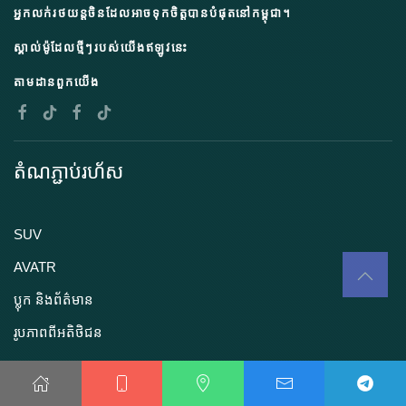
អ្នកលក់រថយន្តចិនដែលអាចទុកចិត្តបានបំផុតនៅកម្ពុជា។
ស្គាល់ម៉ូដែលថ្មីៗរបស់យើងឥឡូវនេះ
តាមដានពួកយើង
តំណភ្ជាប់រហ័ស
SUV
AVATR
ប្លុក និងព័ត៌មាន
រូបភាពពីអតិថិជន
ការគាំទ្រ