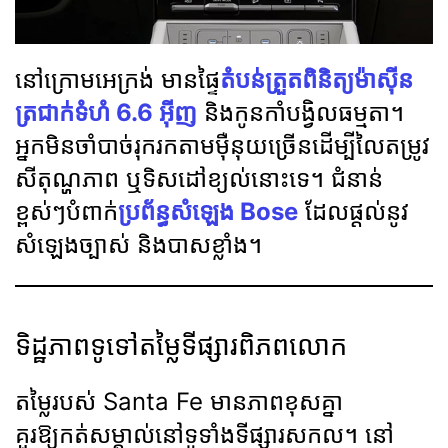
នៅក្រោមអេក្រង់ មានផ្ទៃ
តំបន់ត្រួតពិនិត្យម៉ាស៊ីន
ត្រជាក់ទំហំ 6.6 អ៊ីញ
និងកូនកាំបង្វិលធម្មតា។
អ្នកមិនចាំបាច់រុករកតាមម៉ឺនុយច្រើនដើម្បីលៃតម្រូវ
សីតុណ្ហភាព ឬទិសដៅខ្យល់នោះទេ។ ជំនាន់
ខ្ពស់ៗបំពាក់
ប្រព័ន្ធសំឡេង Bose
ដែលផ្តល់នូវ
សំឡេងច្បាស់ និងបាសខ្លាំង។
ទិដ្ឋភាពទូទៅតម្លៃទីផ្សារពិភពលោក
តម្លៃរបស់ Santa Fe មានភាពខុសគ្នា
គួរឱ្យកត់សម្គាល់នៅទូទាំងទីផ្សារសកល។ នៅ