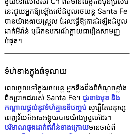
មួយនៅលើសសរ C។ ព័ត៌មានលម្អិតដ៏ប៉ិនប្រសប់
នេះជួយអ្នកឱ្យឡើងលើដំបូលរថយន្ត Santa Fe
បានយ៉ាងងាយស្រួល ដែលធ្វើឱ្យការដំឡើងដំបូល
ដាក់អីវ៉ាន់ ឬដឹកឧបករណ៍ក្លាយជារឿងសាមញ្ញ
បំផុត។
ទំហំខាងក្នុងធំទូលាយ
ពេលចូលទៅក្នុងរថយន្ត អ្នកនឹងដឹងពីចំណុចខ្លាំង
ពិតប្រាកដរបស់ Santa Fe។
ជួរខាងមុខ និង
កណ្តាលផ្តល់នូវទំហំគ្មានទីបញ្ចប់
សូម្បីតែមនុស្ស
ពេញវ័យក៏អាចអង្គុយបានយ៉ាងស្រួលដែរ។
បរិមាណធុងដាក់ឥវ៉ាន់ខាងក្រោយ
មានចាប់ពី