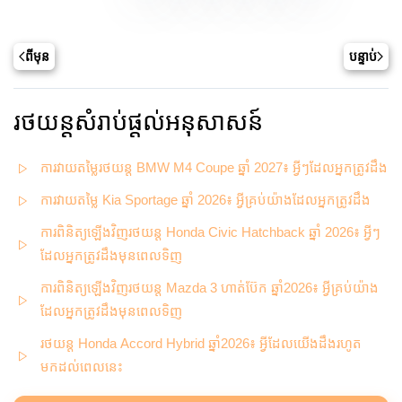
ពីមុន
បន្ទាប់
រថយន្តសំរាប់ផ្តល់អនុសាសន៍
ការវាយតម្លៃរថយន្ត BMW M4 Coupe ឆ្នាំ 2027៖ អ្វីៗដែលអ្នកត្រូវដឹង
ការវាយតម្លៃ Kia Sportage ឆ្នាំ 2026៖ អ្វីគ្រប់យ៉ាងដែលអ្នកត្រូវដឹង
ការពិនិត្យឡើងវិញរថយន្ត Honda Civic Hatchback ឆ្នាំ 2026៖ អ្វីៗ
ដែលអ្នកត្រូវដឹងមុនពេលទិញ
ការពិនិត្យឡើងវិញរថយន្ត Mazda 3 ហាត់ប៊ែក ឆ្នាំ2026៖ អ្វីគ្រប់យ៉ាង
ដែលអ្នកត្រូវដឹងមុនពេលទិញ
រថយន្ត Honda Accord Hybrid ឆ្នាំ2026៖ អ្វីដែលយើងដឹងរហូត
មកដល់ពេលនេះ